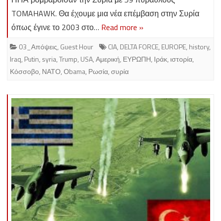
TOMAHAWK. Θα έχουμε μια νέα επέμβαση στην Συρία
όπως έγινε το 2003 στο…
Read more »
03_Απόψεις
,
Guest Hour
CIA
,
DELTA FORCE
,
EUROPE
,
history
,
Iraq
,
Putin
,
syria
,
Trump
,
USA
,
Αμερική
,
ΕΥΡΩΠΗ
,
Ιράκ
,
ιστορία
,
Κόσσοβο
,
ΝΑΤΟ
,
Οbama
,
Ρωσία
,
συρία