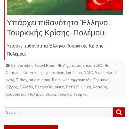
Υπάρχει πιθανότητα Έλληνο-
Τουρκικής Κρίσης-Πολέμου;
Υπάρχει πιθανότητα Έλληνο-Τουρκικής Κρίσης-
Πολέμου;
03_Απόψεις
,
Guest Hour
Afganistan
,
crisis
,
EUROPE
,
Germans
,
Greece
,
Imia
,
journalism
,
kurdistan
,
NATO
,
Switzerland
,
syria
,
Turkey
,
turkish army
,
Turks
,
war
,
Αφγανιστάν
,
Γερμανοί
,
Έβρος
,
Ελλάδα
,
ΕλληνοΤουρκικό
,
ΕΥΡΩΠΗ
,
Ίμια
,
Κοσοβο
,
κουρδιστάν
,
Πόλεμος
,
συρία
,
Τουρκία
,
Τούρκοι
Search
Sea
for: