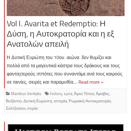
Vol I. Avarita et Redemptio: Η
Δύση, η Αυτοκρατορία και η εξ
Ανατολών απειλή
Η Δυτική Ευρώπη του 10ου αιώνα δεν θυμίζει και
πολλά από τα μαγευτικά κάστρα τους δράκους και τους
φανταχτερούς ιππότες που συναντάμε ανά τους καιρούς
σε ταινίες, σειρές και παραμυθία….
Read more »
Manibus Veritatis
history
,
syria
,
Άγιοι Τόποι
,
Άραβες
,
Βυζάντιο
,
Δυτική Ευρώπη
,
ιστορία
,
Ρωμαική Αυτοκρατορία
,
Σελτζούκοι
,
συρία