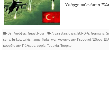
Υπάρχει πιθανότητα Έλλ
03_Απόψεις
,
Guest Hour
Afganistan
,
crisis
,
EUROPE
,
Germans
,
G
syria
,
Turkey
,
turkish army
,
Turks
,
war
,
Αφγανιστάν
,
Γερμανοί
,
Έβρος
,
Ελ
κουρδιστάν
,
Πόλεμος
,
συρία
,
Τουρκία
,
Τούρκοι