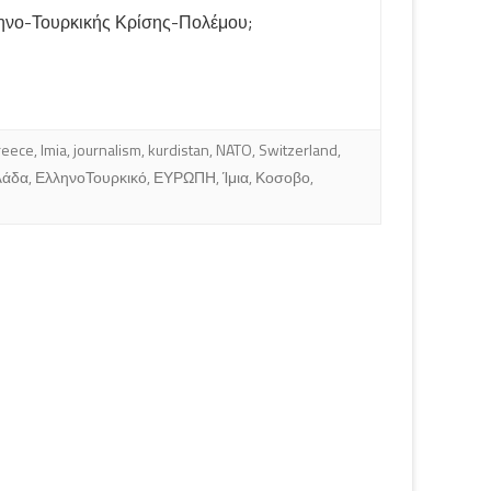
ηνο-Τουρκικής Κρίσης-Πολέμου;
reece
,
Imia
,
journalism
,
kurdistan
,
NATO
,
Switzerland
,
λάδα
,
ΕλληνοΤουρκικό
,
ΕΥΡΩΠΗ
,
Ίμια
,
Κοσοβο
,