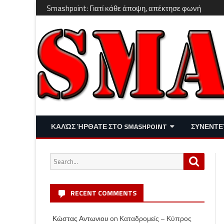
Smashpoint: Γιατί κάθε άποψη, απέκτησε φωνή
ΚΑΛΏΣ ΉΡΘΑΤΕ ΣΤΟ SMASHPOINT
ΣΥΝΕΝΤΕ
ΕΠΙΚΑΙΡΌΤΗΤΑ
ΑΠΌΨΕΙΣ
Search
Search
ΔΙΑΣΚΈΔΑΣΗ – LIFESTYLE
for:
RECENT COMMENTS
Κώστας Αντωνιου
on
Καταδρομείς – Κύπρος