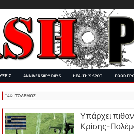
Skip
ΥΞΕΙΣ
ANNIVERSARY DAYS
HEALTH’S SPOT
FOOD FR
to
content
TAG:
ΠΌΛΕΜΟΣ
Υπάρχει πιθα
Κρίσης-Πολέμ