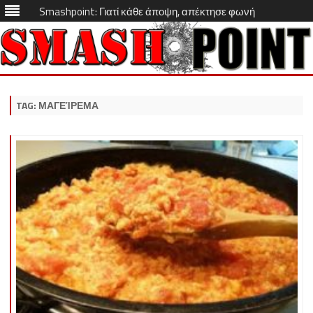
Smashpoint: Γιατί κάθε άποψη, απέκτησε φωνή
Skip
to
content
TAG:
ΜΑΓΕΊΡΕΜΑ