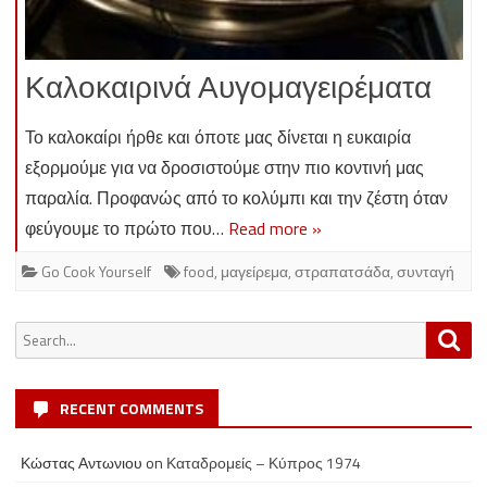
Καλοκαιρινά Αυγομαγειρέματα
Το καλοκαίρι ήρθε και όποτε μας δίνεται η ευκαιρία
εξορμούμε για να δροσιστούμε στην πιο κοντινή μας
παραλία. Προφανώς από το κολύμπι και την ζέστη όταν
φεύγουμε το πρώτο που…
Read more »
Go Cook Yourself
food
,
μαγείρεμα
,
στραπατσάδα
,
συνταγή
Search
Sea
for:
RECENT COMMENTS
Κώστας Αντωνιου
on
Καταδρομείς – Κύπρος 1974