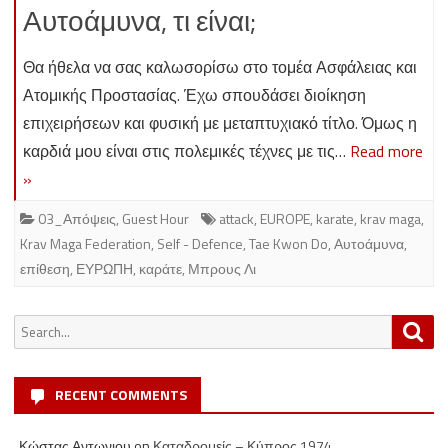
Αυτοάμυνα, τι είναι;
Θα ήθελα να σας καλωσορίσω στο τομέα Ασφάλειας και
Ατομικής Προστασίας. Έχω σπουδάσει διοίκηση
επιχειρήσεων και φυσική με μεταπτυχιακό τίτλο. Όμως η
καρδιά μου είναι στις πολεμικές τέχνες με τις…
Read more
»
03_Απόψεις
,
Guest Hour
attack
,
EUROPE
,
karate
,
krav maga
,
Krav Maga Federation
,
Self - Defence
,
Tae Kwon Do
,
Αυτοάμυνα
,
επίθεση
,
ΕΥΡΩΠΗ
,
καράτε
,
Μπρους Λι
Search
Sea
for:
RECENT COMMENTS
Κώστας Αντωνιου
on
Καταδρομείς – Κύπρος 1974