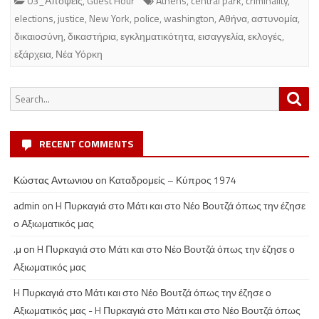
03_Απόψεις
,
Guest Hour
Athens
,
central park
,
criminality
,
elections
,
justice
,
New York
,
police
,
washington
,
Αθήνα
,
αστυνομία
,
δικαιοσύνη
,
δικαστήρια
,
εγκληματικότητα
,
εισαγγελία
,
εκλογές
,
εξάρχεια
,
Νέα Υόρκη
Search
Sea
for:
RECENT COMMENTS
Κώστας Αντωνιου
on
Καταδρομείς – Κύπρος 1974
admin
on
H Πυρκαγιά στο Μάτι και στο Νέο Βουτζά όπως την έζησε
ο Αξιωματικός μας
.μ
on
H Πυρκαγιά στο Μάτι και στο Νέο Βουτζά όπως την έζησε ο
Αξιωματικός μας
H Πυρκαγιά στο Μάτι και στο Νέο Βουτζά όπως την έζησε ο
Αξιωματικός μας - H Πυρκαγιά στο Μάτι και στο Νέο Βουτζά όπως