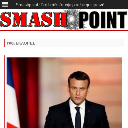
Smashpoint: Γιατί κάθε άποψη, απέκτησε φωνή
Skip
to
content
TAG:
ΕΚΛΟΓΈΣ