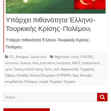
Υπάρχει πιθανότητα Έλληνο-
Τουρκικής Κρίσης-Πολέμου;
Υπάρχει πιθανότητα Έλληνο-Τουρκικής Κρίσης-
Πολέμου;
03_Απόψεις
,
Guest Hour
Afganistan
,
crisis
,
EUROPE
,
Germans
,
Greece
,
Imia
,
journalism
,
kurdistan
,
NATO
,
Switzerland
,
syria
,
Turkey
,
turkish army
,
Turks
,
war
,
Αφγανιστάν
,
Γερμανοί
,
Έβρος
,
Ελλάδα
,
ΕλληνοΤουρκικό
,
ΕΥΡΩΠΗ
,
Ίμια
,
Κοσοβο
,
κουρδιστάν
,
Πόλεμος
,
συρία
,
Τουρκία
,
Τούρκοι
Search
Sea
for: