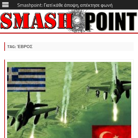
Smashpoint: Γιατί κάθε άποψη, απέκτησε φωνή
Skip
to
content
TAG:
ΈΒΡΟΣ