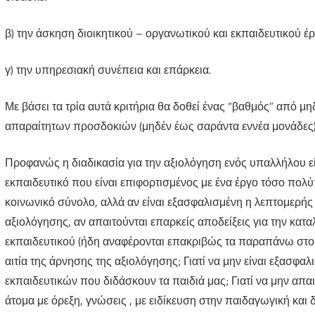
β) την άσκηση διοικητικού – οργανωτικού και εκπαιδευτικού έρ
γ) την υπηρεσιακή συνέπεια και επάρκεια.
Με βάσει τα τρία αυτά κριτήρια θα δοθεί ένας “βαθμός” από μ
απαραίτητων προσδοκιών (μηδέν έως σαράντα εννέα μονάδες) 
Προφανώς η διαδικασία για την αξιολόγηση ενός υπαλλήλου εί
εκπαιδευτικό που είναι επιφορτισμένος με ένα έργο τόσο πολύ
κοινωνικό σύνολο, αλλά αν είναι εξασφαλισμένη η λεπτομερής
αξιολόγησης, αν απαιτούνται επαρκείς αποδείξεις για την κατ
εκπαιδευτικού (ήδη αναφέρονται επακριβώς τα παραπάνω στο κ
αιτία της άρνησης της αξιολόγησης; Γιατί να μην είναι εξασφαλ
εκπαιδευτικών που διδάσκουν τα παιδιά μας; Γιατί να μην απα
άτομα με όρεξη, γνώσεις , με ειδίκευση στην παιδαγωγική και