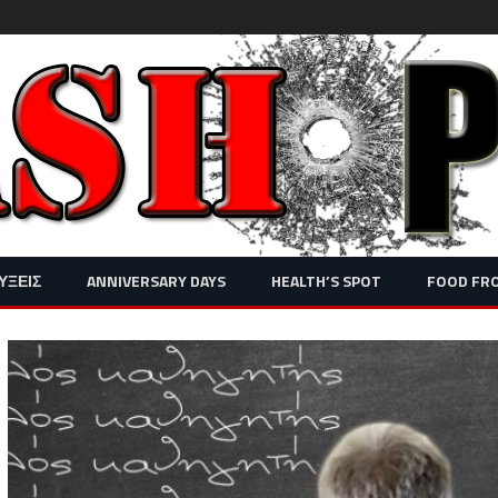
Skip
ΥΞΕΙΣ
ANNIVERSARY DAYS
HEALTH’S SPOT
FOOD FR
to
content