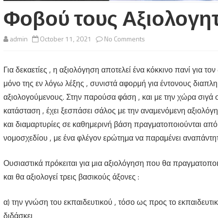
Φοβού τους Αξιολογητ
on
admin
October 11, 2021
No Comments
Φοβού
Για δεκαετίες , η αξιολόγηση αποτελεί ένα κόκκινο πανί για τ
τους
μόνο της εν λόγω λέξης , συνιστά αφορμή για έντονους διαπλ
Αξιολογητές!
αξιολογούμενους. Στην παρούσα φάση , και με την χώρα σιγά 
κατάσταση , έχει ξεσπάσει σάλος με την αναμενόμενη αξιολόγ
και διαμαρτυρίες σε καθημερινή βάση πραγματοποιούνται από
νομοσχεδίου , με ένα φλέγον ερώτημα να παραμένει αναπάντητο
Ουσιαστικά πρόκειται για μια αξιολόγηση που θα πραγματοποιε
και θα αξιολογεί τρεις βασικούς άξονες :
α) την γνώση του εκπαιδευτικού , τόσο ως προς το εκπαιδευτικ
διδάσκει