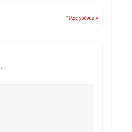
Tέλος χρόνου
d
*