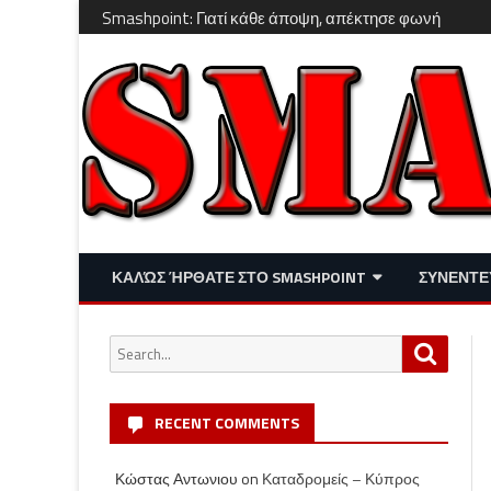
Smashpoint: Γιατί κάθε άποψη, απέκτησε φωνή
ΚΑΛΏΣ ΉΡΘΑΤΕ ΣΤΟ SMASHPOINT
ΣΥΝΕΝΤΕ
ΕΠΙΚΑΙΡΌΤΗΤΑ
ΑΠΌΨΕΙΣ
Search
Search
ΔΙΑΣΚΈΔΑΣΗ – LIFESTYLE
for:
RECENT COMMENTS
Κώστας Αντωνιου
on
Καταδρομείς – Κύπρος