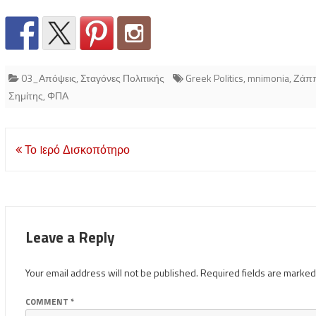
03_Απόψεις
,
Σταγόνες Πολιτικής
Greek Politics
,
mnimonia
,
Ζάππ
Σημίτης
,
ΦΠΑ
Post
Το Iερό Δισκοπότηρο
navigation
Leave a Reply
Your email address will not be published.
Required fields are marke
COMMENT
*