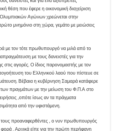
υς δανειστές και για ένα αξιοπρεπές
κή θέση που έφερε η οικονομική διαχείριση
ν Ολυμπιακών Αγώνων χρεώνεται στην
 πρώτο μνημόνιο στη χώρα, γεμάτο με μειώσεις
ρά με τον τότε πρωθυπουργό να μιλά από το
απραγμάτευση με τους δανειστές για την
ς στις αγορές. Ο ίδιος παρονομαστής με τον
ογοήτευση του Ελληνικού λαού που πίστευε σε
γμάτευση. Βέβαια η κυβέρνηση Σαμαρά κατάφερε
η των πραγμάτων με την μείωση του Φ.Π.Α στο
ειρήσεις ,οπότε ίσως αν τα πράγματα
σιμότητα από την υφιστάμενη.
ς τους προαναφερθέντες , ο νυν πρωθυπουργός
ε φορά . Αρχικά είπε για την πρώτη περήφανη