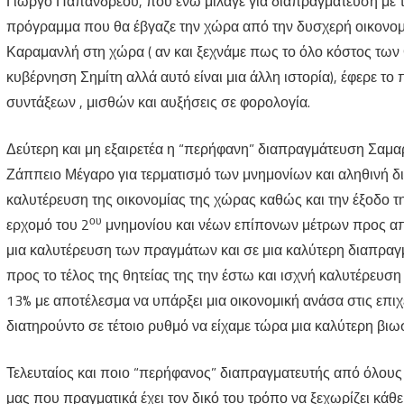
Γιώργο Παπανδρέου, που ενώ μίλαγε για διαπραγμάτευση με το
πρόγραμμα που θα έβγαζε την χώρα από την δυσχερή οικονομι
Καραμανλή στη χώρα ( αν και ξεχνάμε πως το όλο κόστος τω
κυβέρνηση Σημίτη αλλά αυτό είναι μια άλλη ιστορία), έφερε το
συντάξεων , μισθών και αυξήσεις σε φορολογία.
Δεύτερη και μη εξαιρετέα η “περήφανη” διαπραγμάτευση Σαμα
Ζάππειο Μέγαρο για τερματισμό των μνημονίων και αληθινή δι
καλυτέρευση της οικονομίας της χώρας καθώς και την έξοδο τη
ου
ερχομό του 2
μνημονίου και νέων επίπονων μέτρων προς απ
μια καλυτέρευση των πραγμάτων και σε μια καλύτερη διαπρα
προς το τέλος της θητείας της την έστω και ισχνή καλυτέρευσ
13% με αποτέλεσμα να υπάρξει μια οικονομική ανάσα στις επιχ
διατηρούντο σε τέτοιο ρυθμό να είχαμε τώρα μια καλύτερη βιω
Τελευταίος και ποιο “περήφανος” διαπραγματευτής από όλου
μας που πραγματικά έχει τον δικό του τρόπο να ξεχωρίζει κάθ