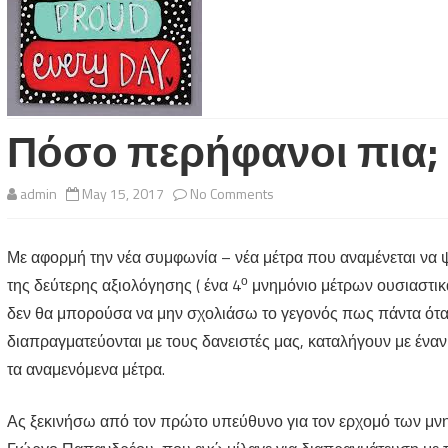
Πόσο περήφανοι πια;
on
admin
May 15, 2017
No Comments
Πόσο
Με αφορμή την νέα συμφωνία – νέα μέτρα που αναμένεται να ψ
περήφανοι
ο
της δεύτερης αξιολόγησης ( ένα 4
μνημόνιο μέτρων ουσιαστικά
πια;
δεν θα μπορούσα να μην σχολιάσω το γεγονός πως πάντα όταν
διαπραγματεύονται με τους δανειστές μας, καταλήγουν με ένα
τα αναμενόμενα μέτρα.
Ας ξεκινήσω από τον πρώτο υπεύθυνο για τον ερχομό των μνημ