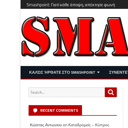
Smashpoint: Γιατί κάθε άποψη, απέκτησε φωνή
ΚΑΛΏΣ ΉΡΘΑΤΕ ΣΤΟ SMASHPOINT
ΣΥΝΕΝΤΕ
ΕΠΙΚΑΙΡΌΤΗΤΑ
ΑΠΌΨΕΙΣ
Search
Search
ΔΙΑΣΚΈΔΑΣΗ – LIFESTYLE
for:
RECENT COMMENTS
Κώστας Αντωνιου
on
Καταδρομείς – Κύπρος