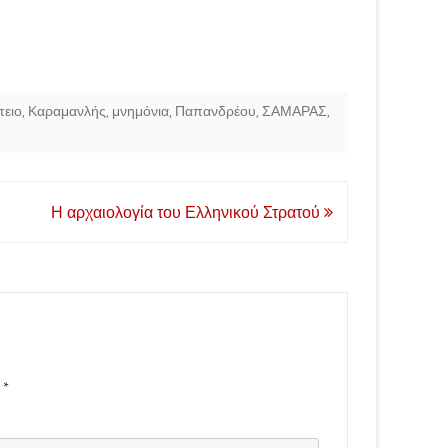
ειο
,
Καραμανλής
,
μνημόνια
,
Παπανδρέου
,
ΣΑΜΑΡΑΣ
,
Η αρχαιολογία του Ελληνικού Στρατού
d
*