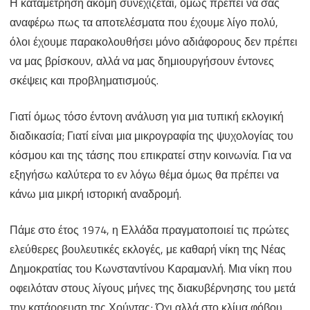
Η καταμέτρηση ακόμη συνεχίζεται, όμως πρέπει να σας
των
αναφέρω πως τα αποτελέσματα που έχουμε λίγο πολύ,
Καιρών
όλοι έχουμε παρακολουθήσει μόνο αδιάφορους δεν πρέπει
να μας βρίσκουν, αλλά να μας δημιουργήσουν έντονες
σκέψεις και προβληματισμούς.
Γιατί όμως τόσο έντονη ανάλυση για μια τυπική εκλογική
διαδικασία; Γιατί είναι μια μικρογραφία της ψυχολογίας του
κόσμου και της τάσης που επικρατεί στην κοινωνία. Για να
εξηγήσω καλύτερα το εν λόγω θέμα όμως θα πρέπει να
κάνω μια μικρή ιστορική αναδρομή.
Πάμε στο έτος 1974, η Ελλάδα πραγματοποιεί τις πρώτες
ελεύθερες βουλευτικές εκλογές, με καθαρή νίκη της Νέας
Δημοκρατίας του Κωνσταντίνου Καραμανλή. Μια νίκη που
οφειλόταν στους λίγους μήνες της διακυβέρνησης του μετά
την κατάρρευση της Χούντας; Όχι αλλά στο κλίμα φόβου