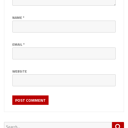
NAME
*
EMAIL
*
WEBSITE
Search
Sea