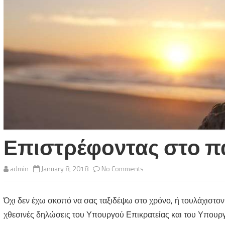
Επιστρέφοντας στο π
on
admin
January 8, 2018
No Comments
Επιστρέφοντας
Όχι δεν έχω σκοπό να σας ταξιδέψω στο χρόνο, ή τουλάχιστον 
στο
χθεσινές δηλώσεις του Υπουργού Επικρατείας και του Υπουργο
παρελθόν