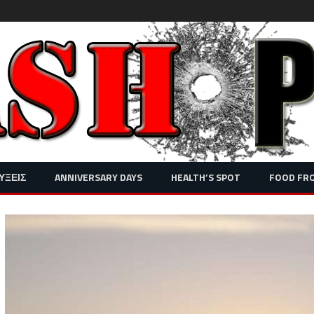
Skip
ΥΞΕΙΣ
ANNIVERSARY DAYS
HEALTH’S SPOT
FOOD FR
to
content