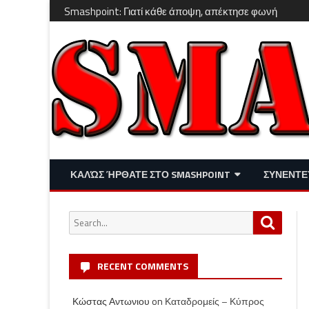
Smashpoint: Γιατί κάθε άποψη, απέκτησε φωνή
ΚΑΛΏΣ ΉΡΘΑΤΕ ΣΤΟ SMASHPOINT
ΣΥΝΕΝΤΕ
ΕΠΙΚΑΙΡΌΤΗΤΑ
ΑΠΌΨΕΙΣ
Search
Search
ΔΙΑΣΚΈΔΑΣΗ – LIFESTYLE
for:
RECENT COMMENTS
Κώστας Αντωνιου
on
Καταδρομείς – Κύπρος