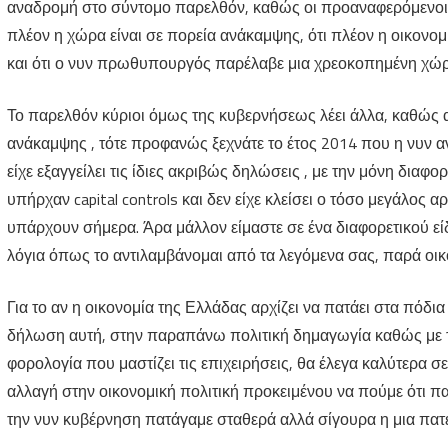
αναδρομή στο σύντομο παρελθόν, καθώς οι προαναφερόμενοι
πλέον η χώρα είναι σε πορεία ανάκαμψης, ότι πλέον η οικονομί
και ότι ο νυν πρωθυπουργός παρέλαβε μια χρεοκοπημένη χώρα
Το παρελθόν κύριοι όμως της κυβερνήσεως λέει άλλα, καθώς α
ανάκαμψης , τότε προφανώς ξεχνάτε το έτος 2014 που η νυν 
είχε εξαγγείλει τις ίδιες ακριβώς δηλώσεις , με την μόνη διαφο
υπήρχαν capital controls και δεν είχε κλείσει ο τόσο μεγάλος
υπάρχουν σήμερα. Άρα μάλλον είμαστε σε ένα διαφορετικού ε
λόγια όπως το αντιλαμβάνομαι από τα λεγόμενα σας, παρά οικ
Για το αν η οικονομία της Ελλάδας αρχίζει να πατάει στα πόδι
δήλωση αυτή, στην παραπάνω πολιτική δημαγωγία καθώς με 
φορολογία που μαστίζει τις επιχειρήσεις, θα έλεγα καλύτερα σ
αλλαγή στην οικονομική πολιτική προκειμένου να πούμε ότι 
την νυν κυβέρνηση πατάγαμε σταθερά αλλά σίγουρα η μια πατερ