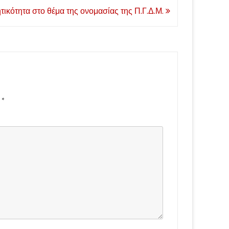
ητικότητα στο θέμα της ονομασίας της Π.Γ.Δ.Μ.
d
*