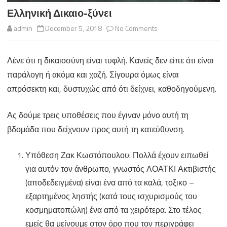
Ελληνική Δικαιο-ξύνει
on
admin
December 5, 2018
No Comments
Ελληνική
Λένε ότι η δικαιοσύνη είναι τυφλή. Κανείς δεν είπε ότι είναι
Δικαιο-
παράλογη ή ακόμα και χαζή. Σίγουρα όμως είναι
ξύνει
απρόσεκτη και, δυστυχώς από ότι δείχνει, καθοδηγούμενη.
Ας δούμε τρεις υποθέσεις που έγιναν μόνο αυτή τη
βδομάδα που δείχνουν προς αυτή τη κατεύθυνση.
Υπόθεση Ζακ Κωστόπουλου: Πολλά έχουν ειπωθεί
για αυτόν τον άνθρωπο, γνωστός ΛΟΑΤΚΙ Ακτιβιστής
(αποδεδειγμένα) είναι ένα από τα καλά, τοξικο –
εξαρτημένος ληστής (κατά τους ισχυρισμούς του
κοσμηματοπώλη) ένα από τα χειρότερα. Στο τέλος
εμείς θα μείνουμε στον όρο που τον περιγράφει