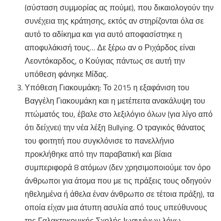
(σύσταση συμμορίας ας πούμε), που δικαιολογούν την
συνέχεια της κράτησης, εκτός αν στηρίζονται όλα σε
αυτό το αδίκημα και για αυτό αποφασίστηκε η
αποφυλάκισή τους… Δε ξέρω αν ο Ριχάρδος είναι
Λεοντόκαρδος, ο Κούγιας πάντως σε αυτή την
υπόθεση φάνηκε Μίδας.
Υπόθεση Γιακουμάκη: Το 2015 η εξαφάνιση του
Βαγγέλη Γιακουμάκη και η μετέπειτα ανακάλυψη του
πτώματός του, έβαλε στο λεξιλόγιο όλων (για λίγο από
ότι δείχνει) την νέα λέξη Bullying. Ο τραγικός θάνατος
του φοιτητή που συγκλόνισε το πανελλήνιο
προκλήθηκε από την παραβατική και βίαια
συμπεριφορά 8 ατόμων (δεν χρησιμοποιούμε τον όρο
άνθρωποι για άτομα που με τις πράξεις τους οδηγούν
ηθελημένα ή άθελα έναν άνθρωπο σε τέτοια πράξη), τα
οποία είχαν μια άτυπη ασυλία από τους υπεύθυνους
της Γαλακτοκομικής Σχολής Ιωαννίνων λόγω