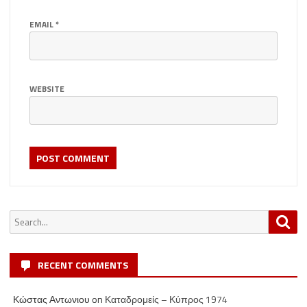
EMAIL
*
WEBSITE
Search
Sea
for:
RECENT COMMENTS
Κώστας Αντωνιου
on
Καταδρομείς – Κύπρος 1974