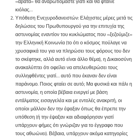
«άβατα» θα αναρωτιόμαστε γιατί και θα φταίνε
κιόλας…
Υπόθεση Ενεχυροδανειστών: Ελάχιστες μέρες μετά τις
δηλώσεις του Πρωθυπουργού για την επιτυχία της
αστυνομίας εναντίον του κυκλώματος που «ξεζούμιζε»
την Ελληνική Κοινωνία (το ότι ο κόσμος πούλαγε να
χρυσαφικά του για να πληρώσει τους φόρους του δεν
το σκέφτηκε, αλλά αυτό είναι άλλο θέμα), η Δικαιοσύνη
ανακαλύπτει ότι οφείλει να απελευθερώσει τους
συλληφθέντες γιατί… αυτό που έκαναν δεν είναι
παράνομο. Ποιος φταίει σε αυτό; Μα φυσικά και πάλι η
αστυνομία, η οποία βέβαια ενεργεί με βάση
εντάλματος εισαγγελέα και με εντολές ανακριτή, οι
οποίοι μάλλον δεν την έψαξαν όπως θα έπρεπε την
υπόθεση (ή την έψαξαν και αδιαφόρησαν γιατί
υπάρχουν φήμες ότι γνώριζαν για το έγγραφο που
τους αθωώνει). Βέβαια, υπάρχουν ακόμα κατηγορίες