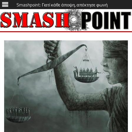
Smashpoint: Γιατί κάθε άποψη, απέκτησε φωνή
Skip
to
content