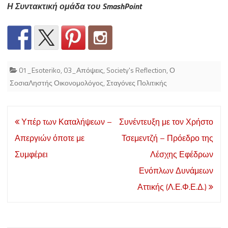
Η Συντακτική ομάδα του SmashPoint
01_Esoteriko
,
03_Απόψεις
,
Society's Reflection
,
Ο
ΣοσιαΛηστής Οικονομολόγος
,
Σταγόνες Πολιτικής
Post
Υπέρ των Καταλήψεων –
Συνέντευξη με τον Χρήστο
navigation
Απεργιών όποτε με
Τσεμεντζή – Πρόεδρο της
Συμφέρει
Λέσχης Εφέδρων
Ενόπλων Δυνάμεων
Αττικής (Λ.Ε.Φ.Ε.Δ.)