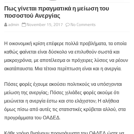
Πως γίνεται πραγματικά η μείωση του
ποσοστού Ανεργίας
on
admin
November 15, 2017
No Comments
Πως
Η οικονομική κρίση επέφερε πολλά προβλήματα, τα οποία
γίνεται
καθώς φαίνεται είναι δύσκολο να επιλυθούν σωστά και
πραγματικά
μακροχρόνια, με αποτέλεσμα οι πρόχειρες λύσεις να ρέουν
η
ακατάπαυστα. Μια τέτοια περίπτωση είναι και η ανεργία.
μείωση
Πόσες φορές έχουμε ακούσει πολιτικούς να υπόσχονται
του
μείωση της ανεργίας; Πόσες χιλιάδες φορές ακούμε ότι
ποσοστού
μειώνεται η ανεργία έστω και στο ελάχιστον; Η αλήθεια
Ανεργίας
όμως πίσω από αυτές τις στατιστικές κρύβεται αλλού, στα
προγράμματα του ΟΑΔΕΔ.
Κάθε χρόνο βγαίνουν προγράμματα του ΟΑΔΕΔ ώστε να