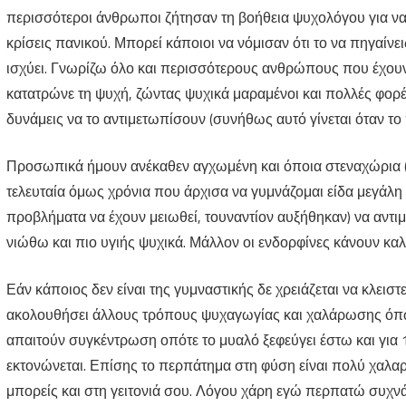
περισσότεροι άνθρωποι ζήτησαν τη βοήθεια ψυχολόγου για ν
κρίσεις πανικού. Μπορεί κάποιοι να νόμισαν ότι το να πηγαίνε
ισχύει. Γνωρίζω όλο και περισσότερους ανθρώπους που έχουν 
κατατρώνε τη ψυχή, ζώντας ψυχικά μαραμένοι και πολλές φορέ
δυνάμεις να το αντιμετωπίσουν (συνήθως αυτό γίνεται όταν το 
Προσωπικά ήμουν ανέκαθεν αγχωμένη και όποια στεναχώρια (εί
τελευταία όμως χρόνια που άρχισα να γυμνάζομαι είδα μεγάλη 
προβλήματα να έχουν μειωθεί, τουναντίον αυξήθηκαν) να αντ
νιώθω και πιο υγιής ψυχικά. Μάλλον οι ενδορφίνες κάνουν καλ
Εάν κάποιος δεν είναι της γυμναστικής δε χρειάζεται να κλειστ
ακολουθήσει άλλους τρόπους ψυχαγωγίας και χαλάρωσης όπως 
απαιτούν συγκέντρωση οπότε το μυαλό ξεφεύγει έστω και για
εκτονώνεται. Επίσης το περπάτημα στη φύση είναι πολύ χαλαρω
μπορείς και στη γειτονιά σου. Λόγου χάρη εγώ περπατώ συχνά 