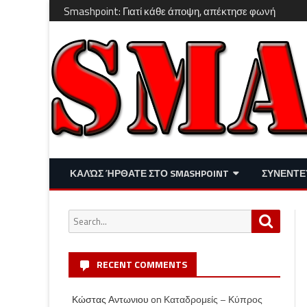
Smashpoint: Γιατί κάθε άποψη, απέκτησε φωνή
ΚΑΛΏΣ ΉΡΘΑΤΕ ΣΤΟ SMASHPOINT
ΣΥΝΕΝΤΕ
ΕΠΙΚΑΙΡΌΤΗΤΑ
ΑΠΌΨΕΙΣ
Search
Search
ΔΙΑΣΚΈΔΑΣΗ – LIFESTYLE
for:
RECENT COMMENTS
Κώστας Αντωνιου
on
Καταδρομείς – Κύπρος