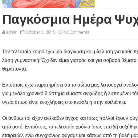
Παγκόσμια Ημέρα Ψυχ
on
admin
October 9, 2019
No Comments
Παγκόσμια
Τον τελευταίο καιρό έχω μία διάγνωση και μία λύση για κάθε 
Ημέρα
λύση γυμναστική! Όχι δεν είμαι γιατρός και για σοβαρά θέματ
Ψυχικής
θεράποντα.
Υγείας
Εντούτοις έχω παρατηρήσει ότι το σώμα μας λειτουργεί ανάλογ
για μεγάλο χρονικό διάστημα είμαστε αγχώδης ή λυπημένοι τότ
υγεία όπως είναι ενοχλήσεις στο κεφάλι ή στην κοιλιά κ.α.
Οι άνθρωποι είχαν ανέκαθεν άγχος και ίσως πολλοί έχουν φύ
από αυτό. Εντούτοις, τα τελευταία χρόνια ίσως επειδή αυξήθη
εταιρειών, ενώ συγχρόνως φύγαμε και κάπως από τη βολή μας 