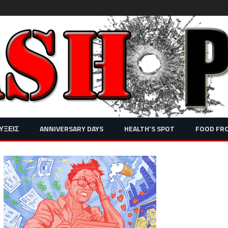
Skip
ΥΞΕΙΣ
ANNIVERSARY DAYS
HEALTH’S SPOT
FOOD FR
to
content