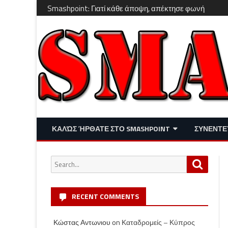
Smashpoint: Γιατί κάθε άποψη, απέκτησε φωνή
ΚΑΛΏΣ ΉΡΘΑΤΕ ΣΤΟ SMASHPOINT
ΣΥΝΕΝΤΕ
ΕΠΙΚΑΙΡΌΤΗΤΑ
ΑΠΌΨΕΙΣ
Search
Search
ΔΙΑΣΚΈΔΑΣΗ – LIFESTYLE
for:
RECENT COMMENTS
Κώστας Αντωνιου
on
Καταδρομείς – Κύπρος