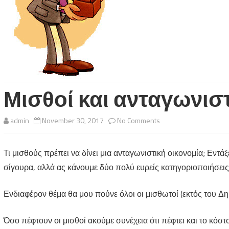
Μισθοί και ανταγωνισ
on
admin
November 30, 2017
No Comments
Μισθοί
Τι μισθούς πρέπει να δίνει μια ανταγωνιστική οικονομία; Εντά
και
σίγουρα, αλλά ας κάνουμε δύο πολύ ευρείς κατηγοριοποιήσει
ανταγωνιστικότητα
Ενδιαφέρον θέμα θα μου πούνε όλοι οι μισθωτοί (εκτός του Δημο
Όσο πέφτουν οι μισθοί ακούμε συνέχεια ότι πέφτει και το κόστ