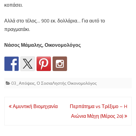
κοπάσει.
Αλλά στο τέλος… 900 εκ. δολλάρια… Για αυτό το
πραγματάκι.
Νάσος Μάμαλης, Οικονομολόγος
03_Απόψεις
,
Ο ΣοσιαΛηστής Οικονομολόγος
Post
Αμυντική Βιομηχανία
Περπάτημα vs Τρέξιμο – H
navigation
Αιώνια Μάχη (Μέρος 2ο)