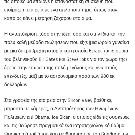
τις οποίες θα έπαιρνε η επαναστατική συσκευή που
ετοίμαζε η εταιρεία με ένα απλό τσίμπημα, όπως όταν
κάποιος κάνει μέτρηση ζάχαρου στο αίμα.
Η ανταπόκριση, τόσο στην ιδέα, όσο και στην ίδια και την
πολύ καλή μέθοδο πωλήσεων που είχε (μια ωραία γυναίκα
με μια δακρύβρεχτη ιστορία και η οποία θεωρείται ιδιοφυϊα
του βεληνεκούς Bill Gates και Steve Jobs για τον χώρο της)
έφερε στην εταιρεία της πολύ μεγάλους και γνωστούς
επενδυτές, μαζί με το αστρονομικό ποσό των 900 εκ.
δολλαρίων.
Στα γραφεία της εταιρεία στην Silicon Valey βρέθηκε,
μπροστά σε κάμερες, ο Αντιπρόεδρος των Ηνωμένων
Πολιτειών επί Obama, Joe Biden, ο οποίος είδε τις συσκευές
και τις θεώρησε πραγματικά ένα ιατροτεχνολογικό θαύμα.
Φυσικά η άποψή του και ο ενθουσιασμός του βοήθησε την