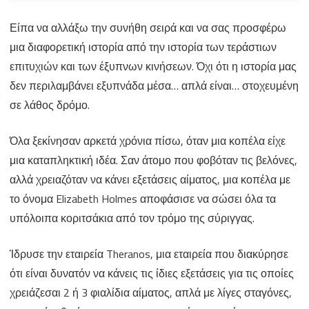
Ιστορίες
Είπα να αλλάξω την συνήθη σειρά και να σας προσφέρω
Οικονομικής
μια διαφορετική ιστορία από την ιστορία των τεράστιων
ιδιο…
επιτυχιών και των έξυπνων κινήσεων. Όχι ότι η ιστορία μας
λαμογιάς…
δεν περιλαμβάνει εξυπνάδα μέσα… απλά είναι… στοχευμένη
σε λάθος δρόμο.
Όλα ξεκίνησαν αρκετά χρόνια πίσω, όταν μια κοπέλα είχε
μια καταπληκτική ιδέα. Σαν άτομο που φοβόταν τις βελόνες,
αλλά χρειαζόταν να κάνει εξετάσεις αίματος, μια κοπέλα με
το όνομα Elizabeth Holmes αποφάσισε να σώσει όλα τα
υπόλοιπα κοριτσάκια από τον τρόμο της σύριγγας.
Ίδρυσε την εταιρεία Theranos, μια εταιρεία που διακύρησε
ότι είναι δυνατόν να κάνεις τις ίδιες εξετάσεις για τις οποίες
χρειάζεσαι 2 ή 3 φιαλίδια αίματος, απλά με λίγες σταγόνες,