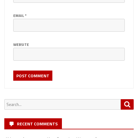
EMAIL
*
WEBSITE
Search
Sea
for:
RECENT COMMENTS