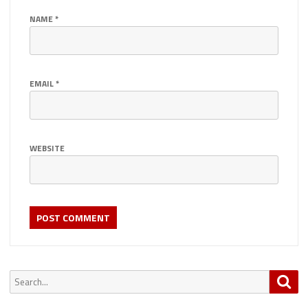
NAME
*
EMAIL
*
WEBSITE
Search
Sea
for: