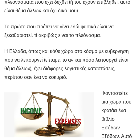
πλεονάσματα που έχει δεχθεί (ή του έχουν επιβληθεί, αυτό
κακό
είναι θέμα άλλων και όχι δικό μου).
να
Το πρώτο που πρέπει να γίνει εδώ φυσικά είναι να
έχεις
ξεκαθαριστεί, τί ακριβώς είναι το πλεόνασμα.
πλεόνασμα;
Η Ελλάδα, όπως και κάθε χώρα στο κόσμο με κυβέρνηση
που να λειτουργεί (είπαμε, το αν και πόσο λειτουργεί είναι
θέμα άλλων), έχει διάφορες λογιστικές καταστάσεις,
περίπου σαν ένα νοικοκυριό.
Φανταστείτε
μια χώρα που
κρατάει ένα
βιβλίο
Εσόδων –
Εξόδων. Αυτό