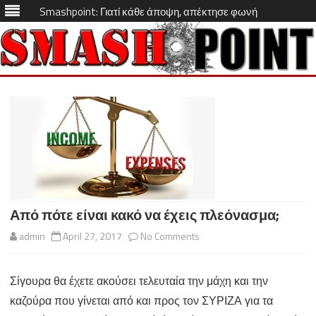
Smashpoint: Γιατί κάθε άποψη, απέκτησε φωνή
Skip
to
content
Από πότε είναι κακό να έχεις πλεόνασμα;
on
admin
April 27, 2017
No Comments
Από
Σίγουρα θα έχετε ακούσει τελευταία την μάχη και την
πότε
καζούρα που γίνεται από και προς τον ΣΥΡΙΖΑ για τα
είναι