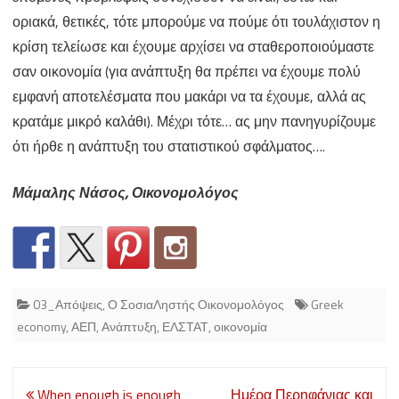
οριακά, θετικές, τότε μπορούμε να πούμε ότι τουλάχιστον η
κρίση τελείωσε και έχουμε αρχίσει να σταθεροποιούμαστε
σαν οικονομία (για ανάπτυξη θα πρέπει να έχουμε πολύ
εμφανή αποτελέσματα που μακάρι να τα έχουμε, αλλά ας
κρατάμε μικρό καλάθι). Μέχρι τότε… ας μην πανηγυρίζουμε
ότι ήρθε η ανάπτυξη του στατιστικού σφάλματος….
Μάμαλης Νάσος, Οικονομολόγος
03_Απόψεις
,
Ο ΣοσιαΛηστής Οικονομολόγος
Greek
economy
,
ΑΕΠ
,
Ανάπτυξη
,
ΕΛΣΤΑΤ
,
οικονομία
Post
When enough is enough
Ημέρα Περηφάνιας και