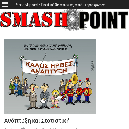
Smashpoint: Γιατί κάθε άποψη, απέκτησε φωνή
Skip
to
content
Ανάπτυξη και Στατιστική
on