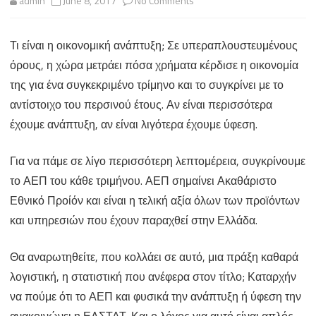
admin
June 8, 2017
No Comments
Ανάπτυξη
Τι είναι η οικονομική ανάπτυξη; Σε υπεραπλουστευμένους
και
όρους, η χώρα μετράει πόσα χρήματα κέρδισε η οικονομία
Στατιστική
της για ένα συγκεκριμένο τρίμηνο και το συγκρίνει με το
αντίστοιχο του περσινού έτους. Αν είναι περισσότερα
έχουμε ανάπτυξη, αν είναι λιγότερα έχουμε ύφεση.
Για να πάμε σε λίγο περισσότερη λεπτομέρεια, συγκρίνουμε
το ΑΕΠ του κάθε τριμήνου. ΑΕΠ σημαίνει Ακαθάριστο
Εθνικό Προίόν και είναι η τελική αξία όλων των προϊόντων
και υπηρεσιών που έχουν παραχθεί στην Ελλάδα.
Θα αναρωτηθείτε, που κολλάει σε αυτό, μια πράξη καθαρά
λογιστική, η στατιστική που ανέφερα στον τίτλο; Καταρχήν
να πούμε ότι το ΑΕΠ και φυσικά την ανάπτυξη ή ύφεση την
ανακοινώνει η ΕΛΣΤΑΤ. Και ο λόγος για αυτό είναι απλός.