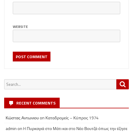
WEBSITE
Search
Sea
for:
RECENT COMMENTS
Κώστας Αντωνιου
on
Καταδρομείς – Κύπρος 1974
admin
on
H Πυρκαγιά στο Μάτι και στο Νέο Βουτζά όπως την έζησε