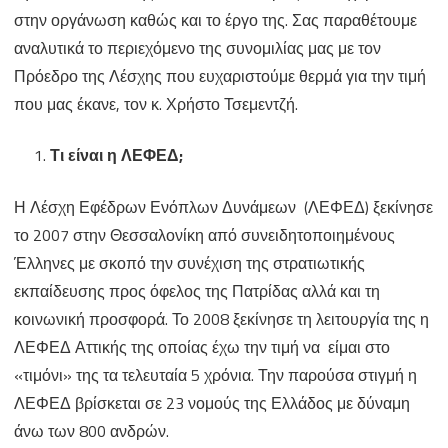
Πρόεδρο
στην οργάνωση καθώς και το έργο της. Σας παραθέτουμε
της
αναλυτικά το περιεχόμενο της συνομιλίας μας με τον
Πρόεδρο της Λέσχης που ευχαριστούμε θερμά για την τιμή
Λέσχης
που μας έκανε, τον κ. Χρήστο Τσεμεντζή.
Εφέδρων
Ενόπλων
Τι είναι η ΛΕΦΕΔ;
Δυνάμεων
Η Λέσχη Εφέδρων Ενόπλων Δυνάμεων (ΛΕΦΕΔ) ξεκίνησε
Αττικής (Λ.Ε.Φ.Ε.Δ.)
το 2007 στην Θεσσαλονίκη από συνειδητοποιημένους
Έλληνες με σκοπό την συνέχιση της στρατιωτικής
εκπαίδευσης προς όφελος της Πατρίδας αλλά και τη
κοινωνική προσφορά. Το 2008 ξεκίνησε τη λειτουργία της η
ΛΕΦΕΔ Αττικής της οποίας έχω την τιμή να είμαι στο
«τιμόνι» της τα τελευταία 5 χρόνια. Την παρούσα στιγμή η
ΛΕΦΕΔ βρίσκεται σε 23 νομούς της Ελλάδος με δύναμη
άνω των 800 ανδρών.