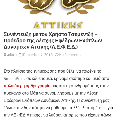
Συνέντευξη με τον Χρήστο Τσεμεντζή –
Πρόεδρο της Λέσχης Εφέδρων Ενόπλων
Δυνάμεων Αττικής (Λ.Ε.Φ.Ε.Δ.)
on
admin
December 7, 2018
No Comments
Συνέντευξη
Στο πλαίσιο της ενημέρωσης που θέλει να παρέχει το
με
SmashPoint σε κάθε τομέα, κρίναμε σκόπιμο και μετά από
τον
παλαιότερη αρθρογραφία
μας και τη συνδρομή τους στην
Χρήστο
πυρκαγιά στο Μάτι να συνομιλήσουμε με την Λέσχη
Εφέδρων Ενόπλων Δυνάμεων Αττικής. Η συνέντευξη μας
Τσεμεντζή
έδωσε την δυνατότητα να μάθουμε πολλές λεπτομέρειες για
–
την ΛΕΦΕΔ Αττικής , να λυθούν απορίες που είχαμε πάνω