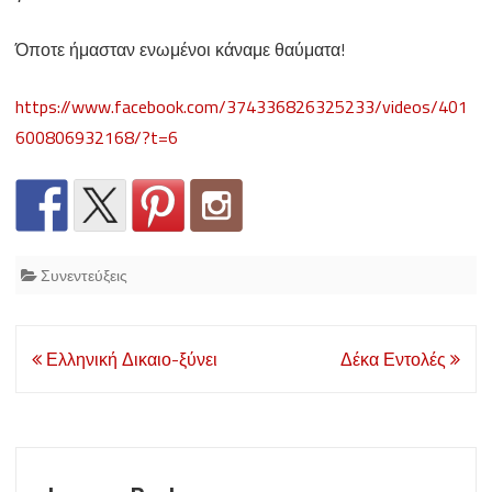
Όποτε ήμασταν ενωμένοι κάναμε θαύματα!
https://www.facebook.com/374336826325233/videos/401
600806932168/?t=6
Συνεντεύξεις
Post
Ελληνική Δικαιο-ξύνει
Δέκα Εντολές
navigation