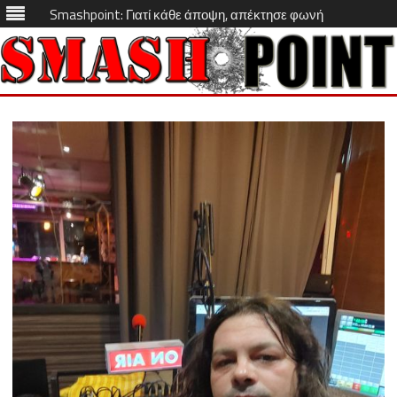
Smashpoint: Γιατί κάθε άποψη, απέκτησε φωνή
Skip
to
content