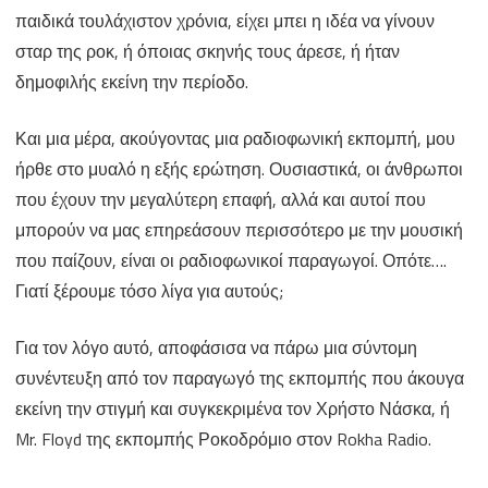
οι
παιδικά τουλάχιστον χρόνια, είχει μπει η ιδέα να γίνουν
φωνές
σταρ της ροκ, ή όποιας σκηνής τους άρεσε, ή ήταν
δημοφιλής εκείνη την περίοδο.
που
συνοδεύουν
Και μια μέρα, ακούγοντας μια ραδιοφωνική εκπομπή, μου
τα
ήρθε στο μυαλό η εξής ερώτηση. Ουσιαστικά, οι άνθρωποι
τραγούδια
που έχουν την μεγαλύτερη επαφή, αλλά και αυτοί που
μπορούν να μας επηρεάσουν περισσότερο με την μουσική
μας.
που παίζουν, είναι οι ραδιοφωνικοί παραγωγοί. Οπότε….
Συνέντευξη
Γιατί ξέρουμε τόσο λίγα για αυτούς;
με
Για τον λόγο αυτό, αποφάσισα να πάρω μια σύντομη
τον
συνέντευξη από τον παραγωγό της εκπομπής που άκουγα
Mr.
εκείνη την στιγμή και συγκεκριμένα τον Χρήστο Νάσκα, ή
Floyd
Mr. Floyd της εκπομπής Ροκοδρόμιο στον Rokha Radio.