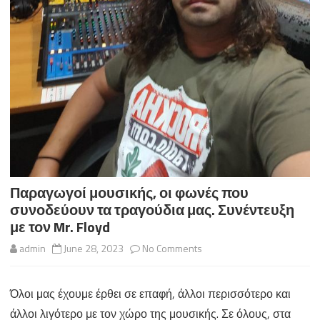
Παραγωγοί μουσικής, οι φωνές που
συνοδεύουν τα τραγούδια μας. Συνέντευξη
με τον Mr. Floyd
on
admin
June 28, 2023
No Comments
Παραγωγοί
Όλοι μας έχουμε έρθει σε επαφή, άλλοι περισσότερο και
μουσικής,
άλλοι λιγότερο με τον χώρο της μουσικής. Σε όλους, στα