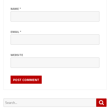
NAME
*
EMAIL
*
WEBSITE
Search
Sea
for: