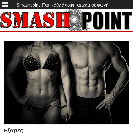
Smashpoint: Γιατί κάθε άποψη, απέκτησε φωνή
Skip
to
content
Eξάρες