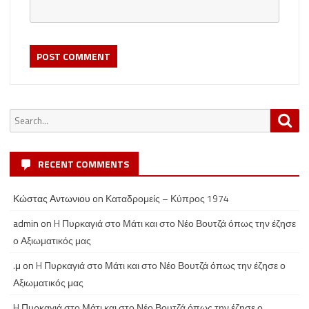
Search
Sea
for:
RECENT COMMENTS
Κώστας Αντωνιου
on
Καταδρομείς – Κύπρος 1974
admin
on
H Πυρκαγιά στο Μάτι και στο Νέο Βουτζά όπως την έζησε
ο Αξιωματικός μας
.μ
on
H Πυρκαγιά στο Μάτι και στο Νέο Βουτζά όπως την έζησε ο
Αξιωματικός μας
H Πυρκαγιά στο Μάτι και στο Νέο Βουτζά όπως την έζησε ο