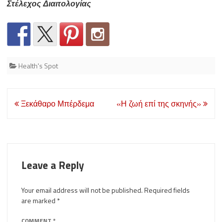
Στέλεχος Διαιτολογίας
Health's Spot
Post
Ξεκάθαρο Μπέρδεμα
«Η ζωή επί της σκηνής»
navigation
Leave a Reply
Your email address will not be published.
Required fields
are marked
*
COMMENT
*