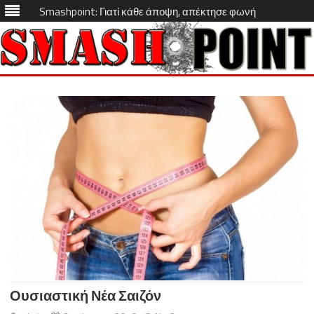
Smashpoint: Γιατί κάθε άποψη, απέκτησε φωνή
Skip
to
content
Ουσιαστική Νέα Σαιζόν