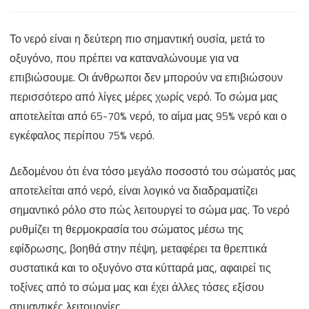
Να
Το νερό είναι η δεύτερη πιο σημαντική ουσία, μετά το
το
οξυγόνο, που πρέπει να καταναλώνουμε για να
πιεις
επιβιώσουμε. Οι άνθρωποι δεν μπορούν να επιβιώσουν
στο
περισσότερο από λίγες μέρες χωρίς νερό. Το σώμα μας
αποτελείται από 65-70% νερό, το αίμα μας 95% νερό και ο
ποτήρι
εγκέφαλος περίπου 75% νερό.
Δεδομένου ότι ένα τόσο μεγάλο ποσοστό του σώματός μας
αποτελείται από νερό, είναι λογικό να διαδραματίζει
σημαντικό ρόλο στο πώς λειτουργεί το σώμα μας. Το νερό
ρυθμίζει τη θερμοκρασία του σώματος μέσω της
εφίδρωσης, βοηθά στην πέψη, μεταφέρει τα θρεπτικά
συστατικά και το οξυγόνο στα κύτταρά μας, αφαιρεί τις
τοξίνες από το σώμα μας και έχει άλλες τόσες εξίσου
σημαντικές λειτουργίες.