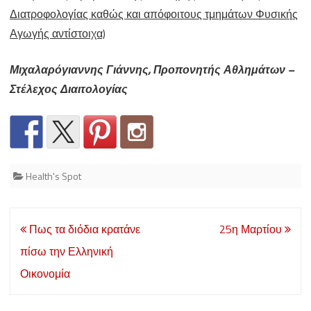
Διατροφολογίας καθώς και απόφοιτους τμημάτων Φυσικής
Αγωγής αντίστοιχα)
Μιχαλαρόγιαννης Γιάννης, Προπονητής Αθλημάτων –
Στέλεχος Διαιτολογίας
Health's Spot
Post
Πως τα διόδια κρατάνε
25η Μαρτίου
navigation
πίσω την Ελληνική
Οικονομία