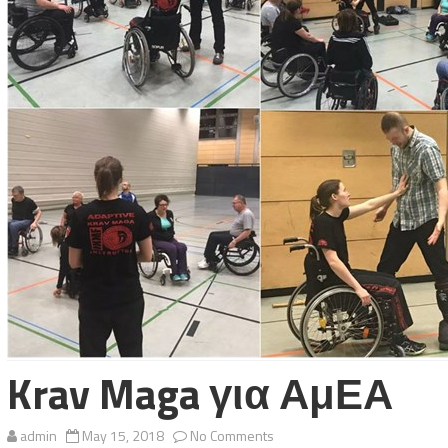
Krav Maga για ΑμΕΑ
on
admin
May 15, 2018
No Comments