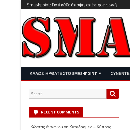
Smashpoint: Γιατί κάθε άποψη, απέκτησε φωνή
ΚΑΛΏΣ ΉΡΘΑΤΕ ΣΤΟ SMASHPOINT
ΣΥΝΕΝΤΕ
ΕΠΙΚΑΙΡΌΤΗΤΑ
ΑΠΌΨΕΙΣ
Search
Search
ΔΙΑΣΚΈΔΑΣΗ – LIFESTYLE
for:
RECENT COMMENTS
Κώστας Αντωνιου
on
Καταδρομείς – Κύπρος