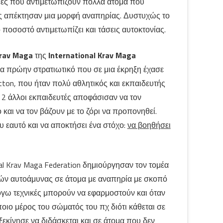
ιες που αντιμετωπίζουν πολλά άτομα που
ς απέκτησαν μια μορφή αναπηρίας. Δυστυχώς το
ποσοστό αντιμετωπίζει και τάσεις αυτοκτονίας.
rav
Maga
της
International
Krav
Maga
ένα πρώην στρατιωτικό που σε μια έκρηξη έχασε
tton, που ήταν πολύ αθλητικός και εκπαιδευτής
ε 2 άλλοι εκπαιδευτές αποφάσισαν να τον
και να τον βάζουν με το ζόρι να προπονηθεί.
υ εαυτό και να αποκτήσει ένα στόχο:
να βοηθήσει
al Krav Maga Federation δημιούργησαν τον τομέα
κών αυτοάμυνας σε άτομα με αναπηρία με σκοπό
όγω τεχνικές μπορούν να εφαρμοστούν και όταν
ιο μέρος του σώματός του πχ διότι κάθεται σε
ξεκίνησε να διδάσκεται και σε άτομα που δεν