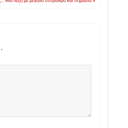
ς… Μια λέξη με μεγάλο υπόβαθρο και σημασία
d
*