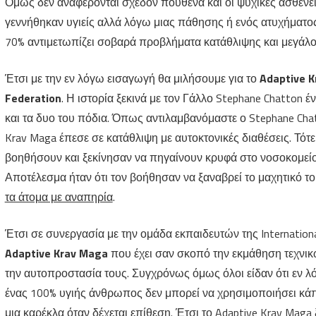
Όμως δεν αναφέρονται σχεδόν πουθενά και οι ψυχικές ασθένε
γεννήθηκαν υγιείς αλλά λόγω μιας πάθησης ή ενός ατυχήματο
70% αντιμετωπίζει σοβαρά προβλήματα κατάθλιψης και μεγάλο 
Έτσι με την εν λόγω εισαγωγή θα μιλήσουμε για το
Adaptive
K
Federation
. Η ιστορία ξεκινά με τον Γάλλο Stephane Chatton 
και τα δυο του πόδια. Όπως αντιλαμβανόμαστε ο Stephane Cha
Krav Maga έπεσε σε κατάθλιψη με αυτοκτονικές διαθέσεις. Τότ
βοηθήσουν και ξεκίνησαν να πηγαίνουν κρυφά στο νοσοκομείο 
Αποτέλεσμα ήταν ότι τον βοήθησαν να ξαναβρεί το μαχητικό το
τα άτομα με αναπηρία
.
Έτσι σε συνεργασία με την ομάδα εκπαιδευτών της Internation
Adaptive
Krav
Maga
που έχει σαν σκοπό την εκμάθηση τεχνι
την αυτοπροστασία τους. Συγχρόνως όμως όλοι είδαν ότι εν λ
ένας 100% υγιής άνθρωπος δεν μπορεί να χρησιμοποιήσει κάπο
μια καρέκλα όταν δέχεται επίθεση. Έτσι το Adaptive Krav Maga 