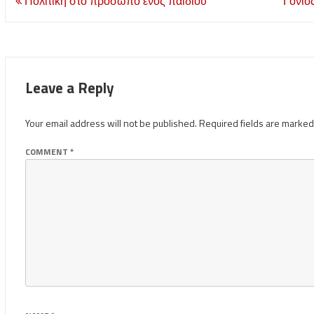
Post
Πολιτική στο πρόσωπο ενός παιδιού
Γονιό
navigation
Leave a Reply
Your email address will not be published.
Required fields are marke
COMMENT
*