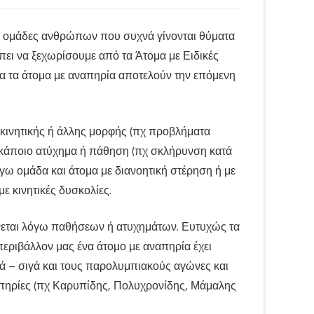
ες ομάδες ανθρώπων που συχνά γίνονται θύματα
πει να ξεχωρίσουμε από τα Άτομα με Ειδικές
α τα άτομα με αναπηρία αποτελούν την επόμενη
κινητικής ή άλλης μορφής (πχ προβλήματα
πό κάποιο ατύχημα ή πάθηση (πχ σκλήρυνση κατά
γω ομάδα και άτομα με διανοητική στέρηση ή με
ε κινητικές δυσκολίες.
νεται λόγω παθήσεων ή ατυχημάτων. Ευτυχώς τα
περιβάλλον μας ένα άτομο με αναπηρία έχει
γά – σιγά και τους παρολυμπιακούς αγώνες και
ηρίες (πχ Καρυπίδης, Πολυχρονίδης, Μάμαλης