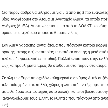
Krav
Στο παρόν άρθρο θα μιλήσουμε για μια από τις 3 πιο ευάλωτ
Maga
βίας. Αναφέρομαι στα Άτομα με Αναπηρία (ΑμεΑ) τα οποία πρέ
για
Ανάγκες (ΑμΕΑ). Δυστυχώς που μετά από τη ΛΟΑΚΤΙ κοινότητ
ΑμΕΑ
ομάδα με υψηλότερο ποσοστό θυμάτων βίας.
Σαν ΆμεΑ χαρακτηρίζονται άτομα που πάσχουν κάποια μορφή 
όρασης, ακοής κ.α.) αναπηρίας είτε από εκ γενετής ή μετά α
πλάκας ή εγκεφαλικό επεισόδιο). Πολλοί εντάσσουν στην εν λό
ψυχικά προβλήματα. Εμείς θα σταθούμε στο παρόν στα άτομα μ
Σε όλη την Ευρώπη σχεδόν καθημερινά ο αριθμός ΑμεΑ αυξά
τελευταία χρόνια σε πολλές χώρες η «ντροπή» να έχουμε στο 
μειωθεί δραστικά. Ευτυχώς αυτό αλλάζει και έτσι βλέπουμε σι
αναγνωρίζουμε τους Έλληνες αθλητές που πάσχουν από αναπ
κ.α.).