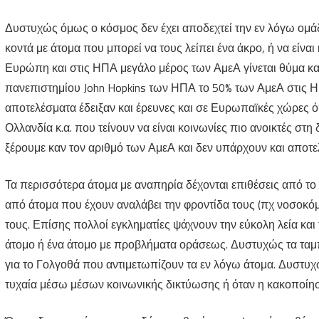
Δυστυχώς όμως ο κόσμος δεν έχει αποδεχτεί την εν λόγω ομάδα
κοντά με άτομα που μπορεί να τους λείπει ένα άκρο, ή να είναι
Ευρώπη και στις ΗΠΑ μεγάλο μέρος των ΑμεΑ γίνεται θύμα κ
πανεπιστημίου John Hopkins των ΗΠΑ το 50% των ΑμεΑ στις 
αποτελέσματα έδειξαν και έρευνες και σε Ευρωπαϊκές χώρες όπ
Ολλανδία κ.α. που τείνουν να είναι κοινωνίες πιο ανοικτές στ
ξέρουμε καν τον αριθμό των ΑμεΑ και δεν υπάρχουν και αποτ
Τα περισσότερα άτομα με αναπηρία δέχονται επιθέσεις από το οι
από άτομα που έχουν αναλάβει την φροντίδα τους (πχ νοσοκόμ
τους. Επίσης πολλοί εγκληματίες ψάχνουν την εύκολη λεία και 
άτομο ή ένα άτομο με προβλήματα οράσεως. Δυστυχώς τα τα
για το Γολγοθά που αντιμετωπίζουν τα εν λόγω άτομα. Δυστυχ
τυχαία μέσω μέσων κοινωνικής δικτύωσης ή όταν η κακοποίησ