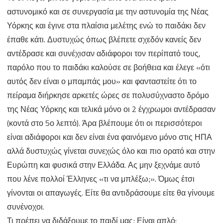
αστυνομικό και σε συνεργασία με την αστυνομία της Νέας
Υόρκης και έγινε στα πλαίσια μελέτης ενώ το παιδάκι δεν
έπαθε κάτι. Δυστυχώς όπως βλέπετε σχεδόν κανείς δεν
αντέδρασε και συνέχισαν αδιάφοροι τον περίπατό τους,
παρόλο που το παιδάκι καλούσε σε βοήθεια και έλεγε «ότι
αυτός δεν είναι ο μπαμπάς μου» και φανταστείτε ότι το
πείραμα διήρκησε αρκετές ώρες σε πολυσύχναστο δρόμο
της Νέας Υόρκης και τελικά μόνο οι 2 έγχρωμοι αντέδρασαν
(κοντά στο 5ο λεπτό). Άρα βλέπουμε ότι οι περισσότεροι
είναι αδιάφοροι και δεν είναι ένα φαινόμενο μόνο στις ΗΠΑ
αλλά δυστυχώς γίνεται συνεχώς όλο και πιο ορατό και στην
Ευρώπη και φυσικά στην Ελλάδα. Ας μην ξεχνάμε αυτό
που λένε πολλοί Έλληνες «τι να μπλέξω;». Όμως έτσι
γίνονται οι απαγωγές. Είτε θα αντιδράσουμε είτε θα γίνουμε
συνένοχοι.
Τι πρέπει να διδάξουμε το παιδί μας; Είναι απλό: