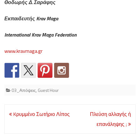
Θοδωρής Δ. Σαράφης
Εκπαιδευτής Krav Maga
International Krav Maga Federation
www.kravmaga.gr
03_Απόψεις
,
Guest Hour
Post
Kρυμμένο Σωτήριο Λίπος
Πλεύση αλλαγής ή
navigation
επανάληψης ;