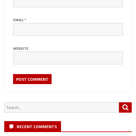
EMAIL
*
WEBSITE
Search
Sea
for:
RECENT COMMENTS