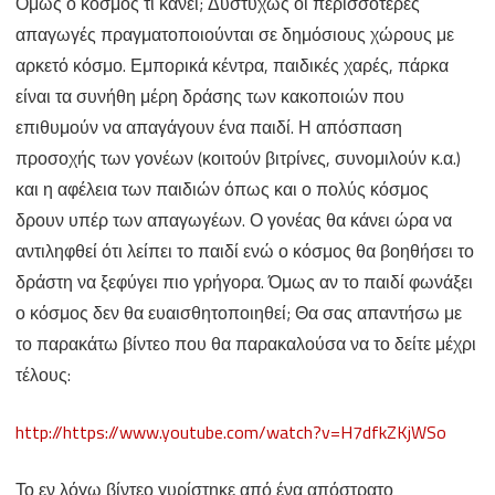
Όμως ο κόσμος τι κάνει; Δυστυχώς οι περισσότερες
απαγωγές πραγματοποιούνται σε δημόσιους χώρους με
αρκετό κόσμο. Εμπορικά κέντρα, παιδικές χαρές, πάρκα
είναι τα συνήθη μέρη δράσης των κακοποιών που
επιθυμούν να απαγάγουν ένα παιδί. Η απόσπαση
προσοχής των γονέων (κοιτούν βιτρίνες, συνομιλούν κ.α.)
και η αφέλεια των παιδιών όπως και ο πολύς κόσμος
δρουν υπέρ των απαγωγέων. Ο γονέας θα κάνει ώρα να
αντιληφθεί ότι λείπει το παιδί ενώ ο κόσμος θα βοηθήσει το
δράστη να ξεφύγει πιο γρήγορα. Όμως αν το παιδί φωνάξει
ο κόσμος δεν θα ευαισθητοποιηθεί; Θα σας απαντήσω με
το παρακάτω βίντεο που θα παρακαλούσα να το δείτε μέχρι
τέλους:
http://https://www.youtube.com/watch?v=H7dfkZKjWSo
Το εν λόγω βίντεο γυρίστηκε από ένα απόστρατο