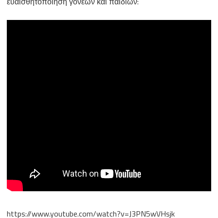
ευαισθητοποίηση γονέων και παιδιών:
https://www.youtube.com/watch?v=J3PN5wVHsjk