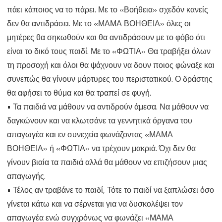
πάει κάποιος να το πάρει. Με το «Βοήθεια» σχεδόν κανείς
δεν θα αντιδράσει. Με το «ΜΑΜΑ ΒΟΗΘΕΙΑ» όλες οι
μητέρες θα σηκωθούν και θα αντιδράσουν με το φόβο ότι
είναι το δικό τους παιδί. Με το «ΦΩΤΙΑ» Θα τραβήξει όλων
τη προσοχή και όλοι θα ψάχνουν να δουν ποιος φώναξε και
συνεπώς θα γίνουν μάρτυρες του περιστατικού. Ο δράστης
θα αφήσει το θύμα και θα τραπεί σε φυγή.
• Τα παιδιά να μάθουν να αντιδρούν άμεσα. Να μάθουν να
δαγκώνουν και να κλωτσάνε τα γεννητικά όργανα του
απαγωγέα και εν συνεχεία φωνάζοντας «ΜΑΜΑ
ΒΟΗΘΕΙΑ» ή «ΦΩΤΙΑ» να τρέχουν μακριά. Όχι δεν θα
γίνουν βιαία τα παιδιά αλλά θα μάθουν να επιζήσουν μιας
απαγωγής.
• Τέλος αν τραβάνε το παιδί, Τότε το παιδί να ξαπλώσει όσο
γίνεται κάτω και να σέρνεται για να δυσκολέψει τον
απαγωγέα ενώ συγχρόνως να φωνάζει «ΜΑΜΑ