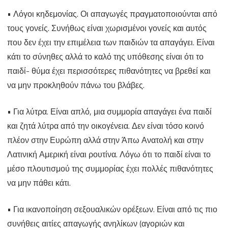
• Λόγοι κηδεμονίας. Οι απαγωγές πραγματοποιούνται από
τους γονείς. Συνήθως είναι χωρισμένοι γονείς και αυτός
που δεν έχει την επιμέλεια των παιδιών τα απαγάγει. Είναι
κάτι το σύνηθες αλλά το καλό της υπόθεσης είναι ότι το
παιδί- θύμα έχει περισσότερες πιθανότητες να βρεθεί και
να μην προκληθούν πάνω του βλάβες.
• Για λύτρα. Είναι απλό, μια συμμορία απαγάγει ένα παιδί
και ζητά λύτρα από την οικογένεια. Δεν είναι τόσο κοινό
πλέον στην Ευρώπη αλλά στην Άπω Ανατολή και στην
Λατινική Αμερική είναι ρουτίνα. Λόγω ότι το παιδί είναι το
μέσο πλουτισμού της συμμορίας έχει πολλές πιθανότητες
να μην πάθει κάτι.
• Για ικανοποίηση σεξουαλικών ορέξεων. Είναι από τις πιο
συνήθεις αιτίες απαγωγής ανηλίκων (αγοριών και