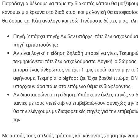
Παράδειγμα θέλουμε να πάμε πχ διακοπές κάπου θα μαζέψουμ
κάνουμε μια έρευνα στο διαδίκτυο, και με λογική θα αποφασίσο
θα δούμε κ.α. Κάτι ανάλογο και εδώ. Γινόμαστε δέκτες μιας π
Πηγή. Υπάρχει πηγή; Αν δεν υπάρχει τότε δεν ασχολούμασ
πηγή εμπιστοσύνης;
Αν είναι λογική η είδηση δηλαδή μπορεί να γίνει; Τεκμηριώ
τεκμηριώνεται τότε δεν ασχολούμαστε. Λογική: ο Σώρρας
μπορεί ένας άνθρωπος να έχει 1 τρις ευρώ και να μην το ξ
αφήνουμε. Τεκμήρια: ο bigfoot ζει. Έχει βρεθεί πτώμα, D
υπάρχουν άρα πάμε στο επόμενο θέμα ενδιαφέροντος.
Αν διασταυρώνεται η είδηση. Υπάρχουν άλλες πηγές να δού
ταινίες με τους ντετέκτιβ να επιβεβαιώνουν συνεχώς την ισ
θα την ελέγχουμε με διαφορετικές πηγές για την επιβεβαι
την
Με αυτούς τους απλούς τρόπους και κάνοντας χρήση την νοημ