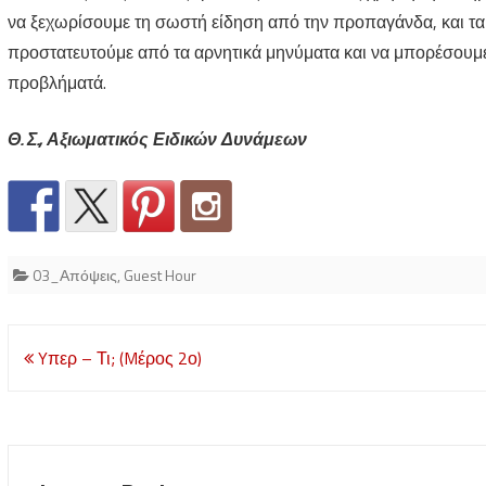
να ξεχωρίσουμε τη σωστή είδηση από την προπαγάνδα, και τ
προστατευτούμε από τα αρνητικά μηνύματα και να μπορέσουμε
προβλήματά.
Θ. Σ., Αξιωματικός Ειδικών Δυνάμεων
03_Απόψεις
,
Guest Hour
Post
Yπερ – Τι; (Mέρος 2ο)
navigation