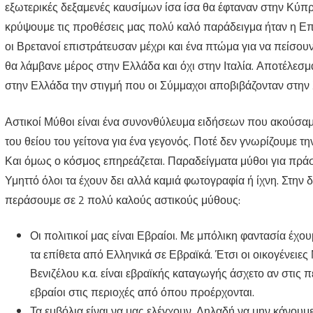
εξωτερικές δεξαμενές καυσίμων ίσα ίσα θα έφταναν στην Κύπρο
κρύψουμε τις προθέσεις μας πολύ καλό παράδειγμα ήταν η Ε
οι Βρετανοί επιστράτευσαν μέχρι και ένα πτώμα για να πείσ
θα λάμβανε μέρος στην Ελλάδα και όχι στην Ιταλία. Αποτέλεσ
στην Ελλάδα την στιγμή που οι Σύμμαχοι αποβιβάζονταν στην Σ
Αστικοί Μύθοι είναι ένα συνονθύλευμα ειδήσεων που ακούσαμ
του θείου του γείτονα για ένα γεγονός. Ποτέ δεν γνωρίζουμε 
Και όμως ο κόσμος επηρεάζεται. Παραδείγματα μύθοι για πρά
Υμηττό όλοι τα έχουν δει αλλά καμιά φωτογραφία ή ίχνη. Στην
περάσουμε σε 2 πολύ καλούς αστικούς μύθους:
Οι πολιτικοί μας είναι Εβραίοι. Με μπόλικη φαντασία έχ
τα επίθετα από Ελληνικά σε Εβραϊκά. Έτσι οι οικογένει
Βενιζέλου κ.α. είναι εβραϊκής καταγωγής άσχετο αν στις
εβραίοι στις περιοχές από όπου προέρχονται.
Τα εμβόλια είναι να μας ελέγχουν. Δηλαδή να μην κάνουμε