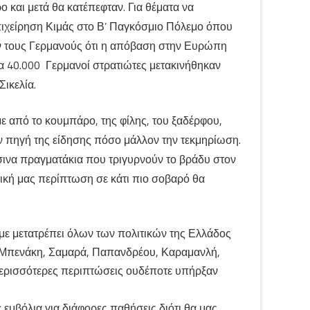
 και μετά θα κατέπεφταν. Για θέματα να
πιχείρηση Κιμάς στο Β’ Παγκόσμιο Πόλεμο όπου
ουν τους Γερμανούς ότι η απόβαση στην Ευρώπη
μα 40.000 Γερμανοί στρατιώτες μετακινήθηκαν
ικελία.
ε από το κουμπάρο, της φίλης, του ξαδέρφου,
την πηγή της είδησης πόσο μάλλον την τεκμηρίωση.
σινα πραγματάκια που τριγυρνούν το βράδυ στον
 δική μας περίπτωση σε κάτι πιο σοβαρό θα
ουμε μετατρέπει όλων των πολιτικών της Ελλάδος
ες Μπενάκη, Σαμαρά, Παπανδρέου, Καραμανλή,
 περισσότερες περιπτώσεις ουδέποτε υπήρξαν
 εμβόλια για διάφορες παθήσεις διότι θα μας