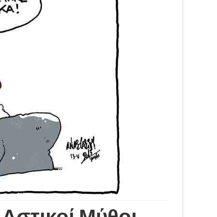
στικοί Μύθοι –