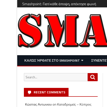
Smashpoint: Γιατί κάθε άποψη, απέκτησε φωνή
ΚΑΛΏΣ ΉΡΘΑΤΕ ΣΤΟ SMASHPOINT
ΣΥΝΕΝΤΕ
ΕΠΙΚΑΙΡΌΤΗΤΑ
ΑΠΌΨΕΙΣ
Search
Search
ΔΙΑΣΚΈΔΑΣΗ – LIFESTYLE
for:
RECENT COMMENTS
Κώστας Αντωνιου
on
Καταδρομείς – Κύπρος