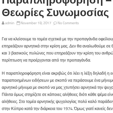
Θεωρίες Συνωμοσίας
on
admin
November 18, 2017
No Comments
Παραπληροφόρηση
Για να κλείσουμε το τομέα σχετικά με την προπαγάνδα οφείλου
–
επηρεάζουν αρνητικά στην κρίση μας. Δεν θα αναλωθούμε σε θ
Αστικοί
και 3 βασικούς πυλώνες που επηρεάζουν την κρίση του ανθρ
Μύθοι
περίπτωση να προέρχονται από την προπαγάνδα.
–
Η παραπληροφόρηση είναι ακριβώς ότι λέει η λέξη δηλαδή η
Θεωρίες
παραποιημένων ειδήσεων με σκοπό να περάσουμε ένα μήνυμα. 
Συνωμοσίας
αρνητικό μήνυμα με σκοπό να μας χτυπήσει αρνητικά την ψυχολ
Πάντα όμως στηρίζετε σε κάποιες αλήθειες διότι κάθε ψέμα είν
αλήθειες. Στο τομέα αρνητικής ψυχολογίας πολύ καλό παράδε
στην Κύπρο κατά την διάρκεια του 1974. Όμως γιατί κανείς δεν