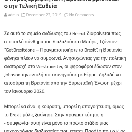
στην Τελική Ευθεία
on
admin
December 23, 2019
No Comments
Ο
Σε αυτό το σημείο ανάλυσης του Br-exit διαφαίνεται πως
Kύβος
στο απλό σύνθημα του διαλαλούσε ο Μπόρις Τζόνσον:
ερρίφθη
“GetBrexitdone – Πραγματοποιήστε το Brexit”, η Βρετανία
και
φάνηκε πλέον να συμφωνεί. Ανησυχώντας για την πολιτική
αναταραχή στο Westminster, οι ψηφοφόροι έδωσαν στον
η
Johnson την εντολή που κυνηγούσε με θέρμη, δηλαδή να
Βρετανία
αποσύρει τη Βρετανία από την Ευρωπαϊκή Ένωση μέχρι
βρίσκεται
τον Ιανουάριο 2020.
στην
Μπορεί να είναι η κούραση, μπορεί η απογοήτευση, όμως
Τελική
το Brexit μόλις ξεκίνησε. Στην πραγματικότητα, η
Ευθεία
«συμφωνία»αυτή είναι μόνο το πρώτο στάδιο μιας
μακροχρόνιας διαδικασίας που έπεται. Παρόλο που ο KJος