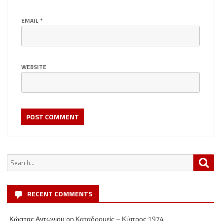
EMAIL
*
WEBSITE
Search
Sea
for:
RECENT COMMENTS
Κώστας Αντωνιου
on
Καταδρομείς – Κύπρος 1974