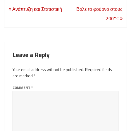
Post
Ανάπτυξη και Στατιστική
Βάλε το φούρνο στους
navigation
200°C
Leave a Reply
Your email address will not be published.
Required fields
are marked
*
COMMENT
*