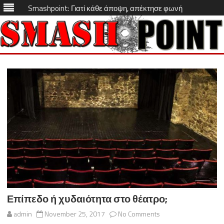
Smashpoint: Γιατί κάθε άποψη, απέκτησε φωνή
Skip
to
content
Επίπεδο ή χυδαιότητα στο θέατρο;
on
admin
November 25, 2017
No Comments