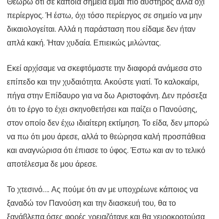
Θεωρώ ότι σε κάποια σημεία είμαι πιο αυστηρός αλλά όχι
περίεργος. Ή έστω, όχι τόσο περίεργος σε σημείο να μην
δικαιολογείται. Αλλά η παράσταση που είδαμε δεν ήταν
απλά κακή. Ήταν χυδαία. Επιεικώς μιλώντας.
Εκεί αρχίσαμε να σκεφτόμαστε την διαφορά ανάμεσα στο
επίπεδο και την χυδαιότητα. Ακούστε γιατί. Το καλοκαίρι,
πήγα στην Επίδαυρο για να δω Αριστοφάνη. Δεν πρόσεξα
ότι το έργο το έχει σκηνοθετήσει και παίζει ο Πανούσης,
στον οποίο δεν έχω ιδιαίτερη εκτίμηση. Το είδα, δεν μπορώ
να πω ότι μου άρεσε, αλλά το θεώρησα καλή προσπάθεια
και αναγνώρισα ότι έπιασε το ύφος. Έστω και αν το τελικό
αποτέλεσμα δε μου άρεσε.
Το χτεσινό…. Ας πούμε ότι αν με υποχρέωνε κάποιος να
ξαναδώ τον Πανούση και την διασκευή του, θα το
ξανάβλεπα όσες φορές χρειαζότανε και θα χειροκροτούσα