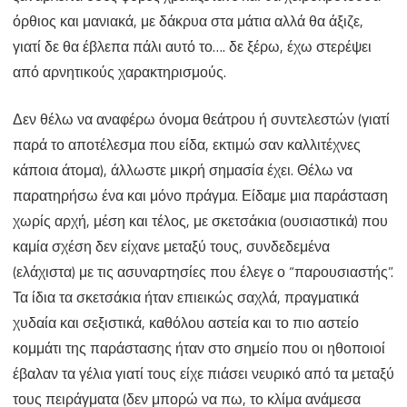
όρθιος και μανιακά, με δάκρυα στα μάτια αλλά θα άξιζε,
γιατί δε θα έβλεπα πάλι αυτό το…. δε ξέρω, έχω στερέψει
από αρνητικούς χαρακτηρισμούς.
Δεν θέλω να αναφέρω όνομα θεάτρου ή συντελεστών (γιατί
παρά το αποτέλεσμα που είδα, εκτιμώ σαν καλλιτέχνες
κάποια άτομα), άλλωστε μικρή σημασία έχει. Θέλω να
παρατηρήσω ένα και μόνο πράγμα. Είδαμε μια παράσταση
χωρίς αρχή, μέση και τέλος, με σκετσάκια (ουσιαστικά) που
καμία σχέση δεν είχανε μεταξύ τους, συνδεδεμένα
(ελάχιστα) με τις ασυναρτησίες που έλεγε ο “παρουσιαστής”.
Τα ίδια τα σκετσάκια ήταν επιεικώς σαχλά, πραγματικά
χυδαία και σεξιστικά, καθόλου αστεία και το πιο αστείο
κομμάτι της παράστασης ήταν στο σημείο που οι ηθοποιοί
έβαλαν τα γέλια γιατί τους είχε πιάσει νευρικό από τα μεταξύ
τους πειράγματα (δεν μπορώ να πω, το κλίμα ανάμεσα