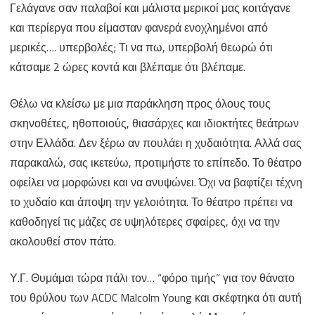
Γελάγανε σαν παλαβοί και μάλιστα μερικοί μας κοιτάγανε
και περίεργα που είμασταν φανερά ενοχλημένοι από
μερικές…. υπερβολές; Τι να πω, υπερβολή θεωρώ ότι
κάτσαμε 2 ώρες κοντά και βλέπαμε ότι βλέπαμε.
Θέλω να κλείσω με μια παράκληση προς όλους τους
σκηνοθέτες, ηθοποιούς, θιασάρχες και ιδιοκτήτες θεάτρων
στην Ελλάδα. Δεν ξέρω αν πουλάει η χυδαιότητα. Αλλά σας
παρακαλώ, σας ικετεύω, προτιμήστε το επίπεδο. Το θέατρο
οφείλει να μορφώνει και να ανυψώνει. Όχι να βαφτίζει τέχνη
το χυδαίο και άποψη την γελοιότητα. Το θέατρο πρέπει να
καθοδηγεί τις μάζες σε υψηλότερες σφαίρες, όχι να την
ακολουθεί στον πάτο.
Υ.Γ. Θυμάμαι τώρα πάλι τον… “φόρο τιμής” για τον θάνατο
του θρύλου των ACDC Malcolm Young και σκέφτηκα ότι αυτή