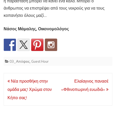
η παράσταση μπορεί να κάνει ένα καλό. Μπορεί ο
άνθρωπος να επιστρέψει από τους νεκρούς για να τους
κοπανήσει όλους μαζί…
Νάσος Μάμαλης, Οικονομολόγος
03_Απόψεις
,
Guest Hour
Post
Νέα προσθήκη στην
Ελαίαγνος πανασέ
navigation
ομάδα μας! Χρώμα στον
«Φθινοπωρινή ευωδιά»
Κήπο σας!