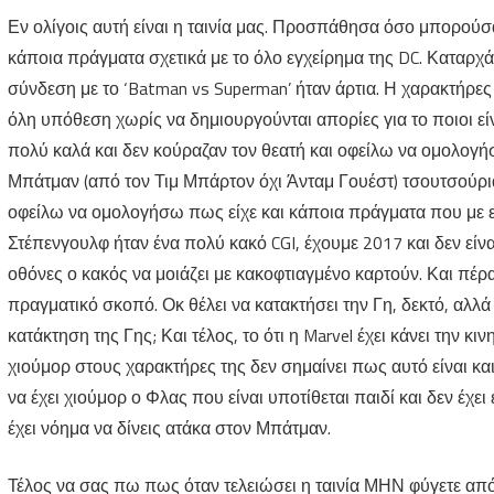
Εν ολίγοις αυτή είναι η ταινία μας. Προσπάθησα όσο μπορού
κάποια πράγματα σχετικά με το όλο εγχείρημα της DC. Καταρχ
σύνδεση με το ‘Batman vs Superman’ ήταν άρτια. Η χαρακτήρε
όλη υπόθεση χωρίς να δημιουργούνται απορίες για το ποιοι εί
πολύ καλά και δεν κούραζαν τον θεατή και οφείλω να ομολογ
Μπάτμαν (από τον Τιμ Μπάρτον όχι Άνταμ Γουέστ) τσουτσούρια
οφείλω να ομολογήσω πως είχε και κάποια πράγματα που με εν
Στέπενγουλφ ήταν ένα πολύ κακό CGI, έχουμε 2017 και δεν είνα
οθόνες ο κακός να μοιάζει με κακοφτιαγμένο καρτούν. Και πέρ
πραγματικό σκοπό. Οκ θέλει να κατακτήσει την Γη, δεκτό, αλλά 
κατάκτηση της Γης; Και τέλος, το ότι η Marvel έχει κάνει την κ
χιούμορ στους χαρακτήρες της δεν σημαίνει πως αυτό είναι και
να έχει χιούμορ ο Φλας που είναι υποτίθεται παιδί και δεν έχ
έχει νόημα να δίνεις ατάκα στον Μπάτμαν.
Τέλος να σας πω πως όταν τελειώσει η ταινία ΜΗΝ φύγετε από