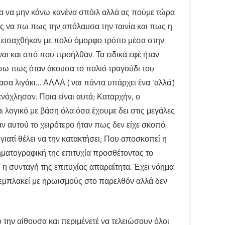
σα να μην κάνω κανένα σπόιλ αλλά ας πούμε τώρα
άς να πω πως την απόλαυσα την ταινία και πως η
ς εισαχθήκαν με πολύ όμορφο τρόπο μέσα στην
ναι και από πού προήλθαν. Τα ειδικά εφέ ήταν
ήσω πως όταν άκουσα το παλιό τραγούδι του
σα λιγάκι… ΑΛΛΑ ( ναι πάντα υπάρχει ένα ‘αλλά’)
όχλησαν. Ποια είναι αυτά; Καταρχήν, ο
ι λογικό με βάση όλα όσα έχουμε δει στις μεγάλες
αν αυτού το χειρότερο ήταν πως δεν είχε σκοπό,
γιατί θέλει να την κατακτήσει; Που αποσκοπεί η
ινηματογραφική της επιτυχία προσθέτοντας το
 η συνταγή της επιτυχίας απαραίτητα. Έχει νόημα
ει εμπλακεί με ηρωισμούς στο παρελθόν αλλά δεν
 την αίθουσα και περιμένετέ να τελειώσουν όλοι