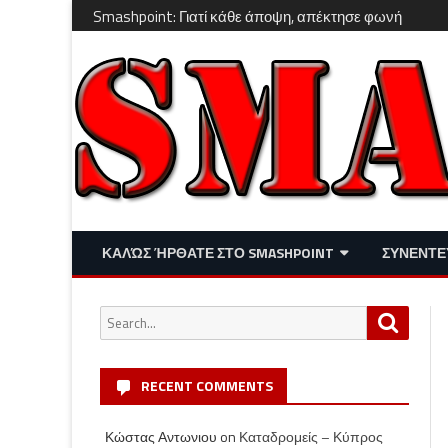
Smashpoint: Γιατί κάθε άποψη, απέκτησε φωνή
ΚΑΛΏΣ ΉΡΘΑΤΕ ΣΤΟ SMASHPOINT
ΣΥΝΕΝΤΕ
ΕΠΙΚΑΙΡΌΤΗΤΑ
ΑΠΌΨΕΙΣ
Search
Search
ΔΙΑΣΚΈΔΑΣΗ – LIFESTYLE
for:
RECENT COMMENTS
Κώστας Αντωνιου
on
Καταδρομείς – Κύπρος