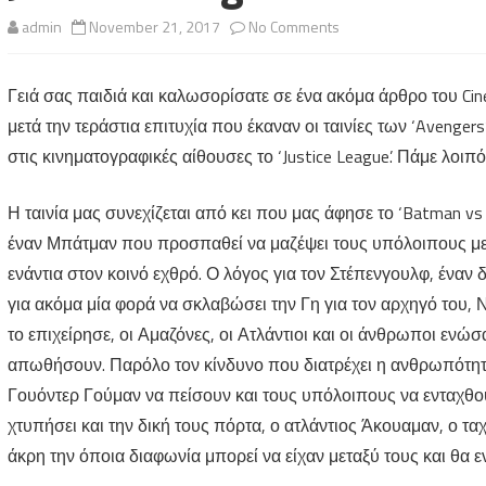
on
admin
November 21, 2017
No Comments
Justice
Γειά σας παιδιά και καλωσορίσατε σε ένα ακόμα άρθρο του Cine
League
μετά την τεράστια επιτυχία που έκαναν οι ταινίες των ‘Avengers’
στις κινηματογραφικές αίθουσες το ‘Justice League’. Πάμε λοιπ
Η ταινία μας συνεχίζεται από κει που μας άφησε το ‘Batman v
έναν Μπάτμαν που προσπαθεί να μαζέψει τους υπόλοιπους μετ
ενάντια στον κοινό εχθρό. Ο λόγος για τον Στέπενγουλφ, έναν
για ακόμα μία φορά να σκλαβώσει την Γη για τον αρχηγό του, 
το επιχείρησε, οι Αμαζόνες, οι Ατλάντιοι και οι άνθρωποι ενώσ
απωθήσουν. Παρόλο τον κίνδυνο που διατρέχει η ανθρωπότητα,
Γουόντερ Γούμαν να πείσουν και τους υπόλοιπους να ενταχθο
χτυπήσει και την δική τους πόρτα, ο ατλάντιος Άκουαμαν, ο τ
άκρη την όποια διαφωνία μπορεί να είχαν μεταξύ τους και θα