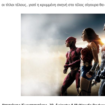
οι τίτλοι τέλους…γιατί η κρυμμένη σκηνή στο τέλος σίγουρα θα
Kατσιάμης Κωνσταντίνος, 3D Αnimator & Multimedia Produce