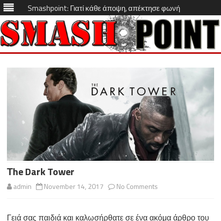
Smashpoint: Γιατί κάθε άποψη, απέκτησε φωνή
Skip
to
content
Τhe Dark Tower
on
admin
November 14, 2017
No Comments
Τhe
Γειά σας παιδιά και καλωσήρθατε σε ένα ακόμα άρθρο του
Dark