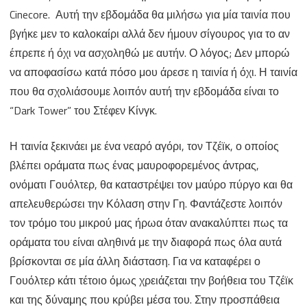
Cinecore. Αυτή την εβδομάδα θα μιλήσω για μία ταινία που
Tower
βγήκε μεν το καλοκαίρι αλλά δεν ήμουν σίγουρος για το αν
έπρεπε ή όχι να ασχοληθώ με αυτήν. Ο λόγος; Δεν μπορώ
να αποφασίσω κατά πόσο μου άρεσε η ταινία ή όχι. Η ταινία
που θα σχολιάσουμε λοιπόν αυτή την εβδομάδα είναι το
“Dark Tower” του Στέφεν Κίνγκ.
Η ταινία ξεκινάει με ένα νεαρό αγόρι, τον Τζέϊκ, ο οποίος
βλέπει οράματα πως ένας μαυροφορεμένος άντρας,
ονόματι Γουόλτερ, θα καταστρέψει τον μαύρο πύργο και θα
απελευθερώσει την Κόλαση στην Γη. Φαντάζεστε λοιπόν
τον τρόμο του μικρού μας ήρωα όταν ανακαλύπτει πως τα
οράματα του είναι αληθινά με την διαφορά πως όλα αυτά
βρίσκονται σε μία άλλη διάσταση. Για να καταφέρει ο
Γουόλτερ κάτι τέτοιο όμως χρειάζεται την βοήθεια του Τζέϊκ
και της δύναμης που κρύβει μέσα του. Στην προσπάθεια