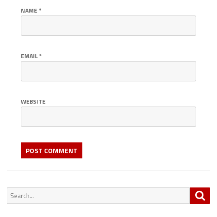
NAME
*
EMAIL
*
WEBSITE
Search
Sea
for: