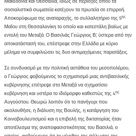
Μακεδονία και Θεσσαλία, ιδίως σε περιοχές όπου τα
σοσιαλιστικά σωματεία κατέχουν τα πρωτεία σε επιρροή.
ης
Αποκορύφωμα της αναταραχής, το συλλαλητήριο της 9
Μαΐου στη Θεσσαλονίκη το οποίο και κατεστάλη βιαίως με
εντολή του Μεταξά. Ο Βασιλιάς Γεώργιος Β’, ύστερα από την
αποκατάστασή του, επέστρεψε στην Ελλάδα με κύριο
μέλημα να συμφιλιώσει τις δυο αντιμαχόμενες παρατάξεις.
Σε συνδυασμό με την πολιτική αστάθεια του μεσοπολέμου,
ο Γεώργιος φοβούμενος το σχηματισμό μιας αντιβασιλικής
κυβέρνησης επέτρεψε στο Μεταξά να σχηματίσει
ης
κυβέρνηση και υστέρα το ιδιόμορφο καθεστώς της 4
Αυγούστου. Θεωρώ λοιπόν ότι το πανήγυρι που
ακολουθήσε, η διάλυση της Βουλής, η κατάργηση του
Κοινοβουλευτισμού και η επιβολή της δικτατορίας ήταν
αποτέλεσμα της αναποφασιστικότητας του Βασιλιά, ο
οποίος, φοβούμενος ότι το μέγεθος της πόλωσης της