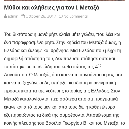
Μύθοι και αλήθειες για τον Ι. Μεταξά
on
admin
October 28, 2017
No Comments
Μύθοι
Του δικτάτορα η μανά μήτε κλαίει μήτε γελάει, που λέει και
και
ένα παραφρασμένο ρητό. Στην κηδεία του Μεταξά όμως, η
αλήθειες
Ελλάδα και έκλαψε και θρήνησε. Μια Ελλάδα που μέχρι τη
για
δημοφιλή απάντηση του, δεν πολυσυμπάθησε ούτε και
ης
ταυτίστηκε με τα ιδεώδη του καθεστώτος της 4
τον
Αυγούστου. Ο Μεταξάς όσο και να το αρνούνται οι μεν, όσο
Ι.
και να το ξεχνάνε οι δε, υπήρξε μια ιδιαίτερα αινιγματική
Μεταξά
προσωπικότητα της νεότερης ιστορίας της Ελλάδος. Στον
Μεταξά καταλογίζονται περισσότερα από ότι πραγματικά
έκανε και από τους μεν και από τους δε, η κάθε πλευρά
εξυπηρετώντας τα δικά της συμφέροντα. Αποτέλεσμα της
κοινής πλεύσης του Βασιλιά Γεωργίου Β’ και του Μεταξά, το