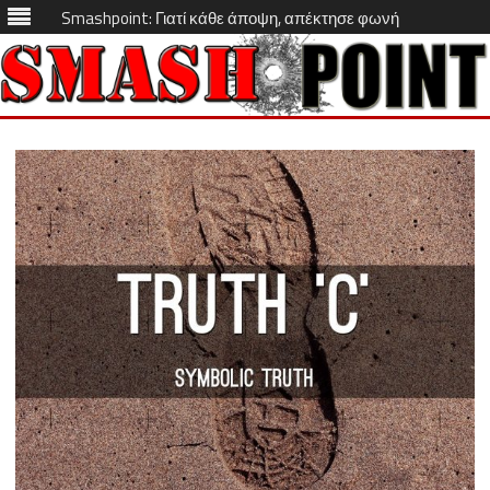
Smashpoint: Γιατί κάθε άποψη, απέκτησε φωνή
Skip
to
content