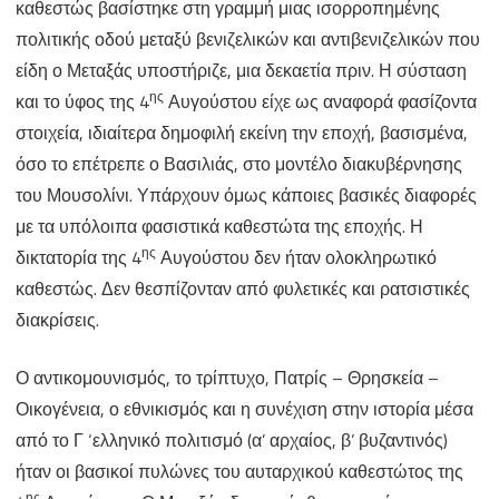
καθεστώς βασίστηκε στη γραμμή μιας ισορροπημένης
πολιτικής οδού μεταξύ βενιζελικών και αντιβενιζελικών που
είδη ο Μεταξάς υποστήριζε, μια δεκαετία πριν. Η σύσταση
ης
και το ύφος της 4
Αυγούστου είχε ως αναφορά φασίζοντα
στοιχεία, ιδιαίτερα δημοφιλή εκείνη την εποχή, βασισμένα,
όσο το επέτρεπε ο Βασιλιάς, στο μοντέλο διακυβέρνησης
του Μουσολίνι. Υπάρχουν όμως κάποιες βασικές διαφορές
με τα υπόλοιπα φασιστικά καθεστώτα της εποχής. Η
ης
δικτατορία της 4
Αυγούστου δεν ήταν ολοκληρωτικό
καθεστώς. Δεν θεσπίζονταν από φυλετικές και ρατσιστικές
διακρίσεις.
Ο αντικομουνισμός, το τρίπτυχο, Πατρίς – Θρησκεία –
Οικογένεια, ο εθνικισμός και η συνέχιση στην ιστορία μέσα
από το Γ ‘ελληνικό πολιτισμό (α’ αρχαίος, β’ βυζαντινός)
ήταν οι βασικοί πυλώνες του αυταρχικού καθεστώτος της
ης