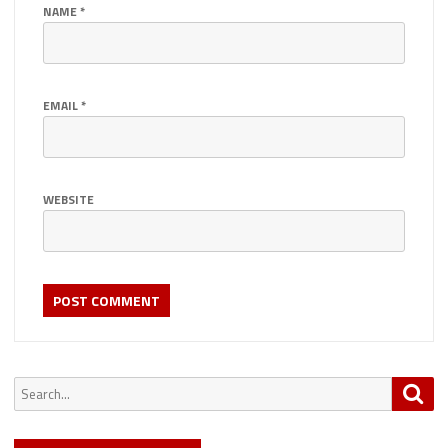
NAME
*
EMAIL
*
WEBSITE
Search
Sea
for: