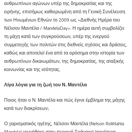
ανθρωπίνων αγώνων υπέρ της δημοκρατίας και της
–
ειρήνης, επισήμως καθιερωμένη από τη Γενική Συνέλευση
Διεθνής
των Ηνωμένων Εθνών το 2009 ως «Διεθνής Ημέρα του
Νέλσον Μαντέλα / MandelaDay». Η ημέρα αυτή συμβολίζει
Ημέρα
τη μάχη κατά των συγκρούσεων, υπέρ της ενεργού
Μνήμης
συμμετοχής των πολιτών στις διεθνείς σχέσεις και δράσεις,
για
καθώς και αποτελεί ένα από τα ορόσημα στην ιστορία των
τον
ανθρωπίνων δικαιωμάτων, της δημοκρατίας, της αταξικής
κοινωνίας και της ισότητας.
Νέλσον
Μαντέλα
Λίγα λόγια για τη ζωή του Ν. Μαντέλα
Ποιος ήταν ο Ν. Μαντέλα και πώς έγινε έμβλημα της μάχης
κατά των διακρίσεων;
Ο χαρισματικός ηγέτης, Nέλσον Μαντέλα (Nelson Rolihlahla
Mandela) γεννήθηκε στην περιοχή Τράνσκεϊ (αργότερα