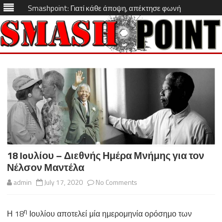
Smashpoint: Γιατί κάθε άποψη, απέκτησε φωνή
Skip
to
content
18 Ioυλίου – Διεθνής Ημέρα Μνήμης για τον
Νέλσον Μαντέλα
on
admin
July 17, 2020
No Comments
18
η
Η 18
Ιουλίου αποτελεί μία ημερομηνία ορόσημο των
Ioυλίου