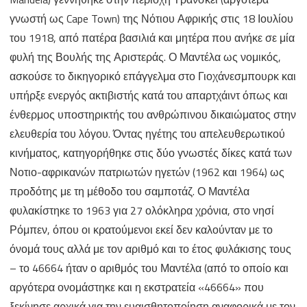
γνωστή ως Cape Town) της Νότιου Αφρικής στις 18 Ιουλίου
του 1918, από πατέρα βασιλιά και μητέρα που ανήκε σε μία
φυλή της Βουλής της Αριστεράς. Ο Μαντέλα ως νομικός,
ασκούσε το δικηγορικό επάγγελμα στο Γιοχάνεσμπουρκ και
υπήρξε ενεργός ακτιβιστής κατά του απαρτχάιντ όπως και
ένθερμος υποστηρικτής του ανθρώπινου δικαιώματος στην
ελευθερία του λόγου. Όντας ηγέτης του απελευθερωτικού
κινήματος, κατηγορήθηκε στις δύο γνωστές δίκες κατά των
Νοτιο-αφρικανών πατριωτών ηγετών (1962 και 1964) ως
προδότης με τη μέθοδο του σαμποτάζ. Ο Μαντέλα
φυλακίστηκε το 1963 για 27 ολόκληρα χρόνια, στο νησί
Ρόμπεν, όπου οι κρατούμενοι εκεί δεν καλούνταν με το
όνομά τους αλλά με τον αριθμό και το έτος φυλάκισης τους
– το 46664 ήταν ο αριθμός του Μαντέλα (από το οποίο και
αργότερα ονομάστηκε και η εκστρατεία «46664» που
ξεκίνησε αρχικά για την ευαισθητοποίηση αναφορικά με τον