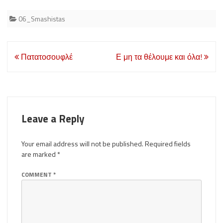
06_Smashistas
Post
Πατατοσουφλέ
Ε μη τα θέλουμε και όλα!
navigation
Leave a Reply
Your email address will not be published.
Required fields
are marked
*
COMMENT
*