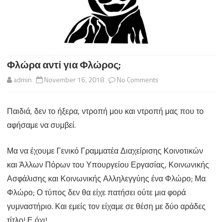
Φλώρα αντί για Φλώρος;
on
admin
November 16, 2018
No Comments
Φλώρα
Παιδιά, δεν το ήξερα, ντροπή μου και ντροπή μας που το
αντί
αφήσαμε να συμβεί.
για
Φλώρος;
Μα να έχουμε Γενικό Γραμματέα Διαχείρισης Κοινοτικών
και Άλλων Πόρων του Υπουργείου Εργασίας, Κοινωνικής
Ασφάλισης και Κοινωνικής Αλληλεγγύης ένα Φλώρο; Μα
Φλώρο; Ο τύπος δεν θα είχε πατήσει ούτε μια φορά
γυμναστήριο. Και εμείς τον είχαμε σε θέση με δύο αράδες
τίτλο! Ε όχι!