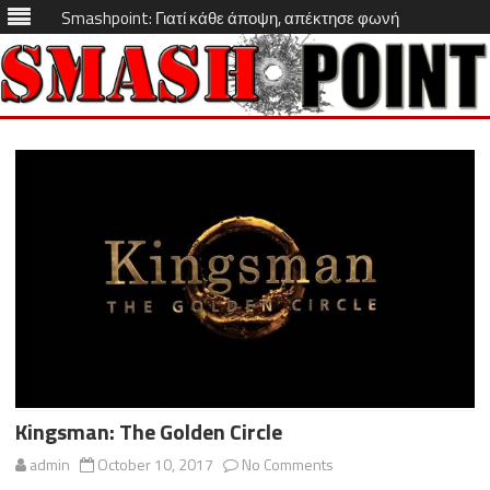
Smashpoint: Γιατί κάθε άποψη, απέκτησε φωνή
Skip
to
content
Kingsman: The Golden Circle
on
admin
October 10, 2017
No Comments