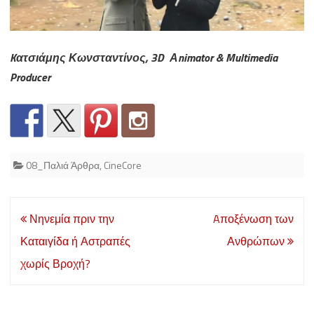
Kατσιάμης Κωνσταντίνος, 3D Αnimator & Multimedia
Producer
08_Παλιά Άρθρα
,
CineCore
Post
Νηνεμία πριν την
Aποξένωση των
navigation
Καταιγίδα ή Αστραπές
Ανθρώπων
χωρίς Βροχή?