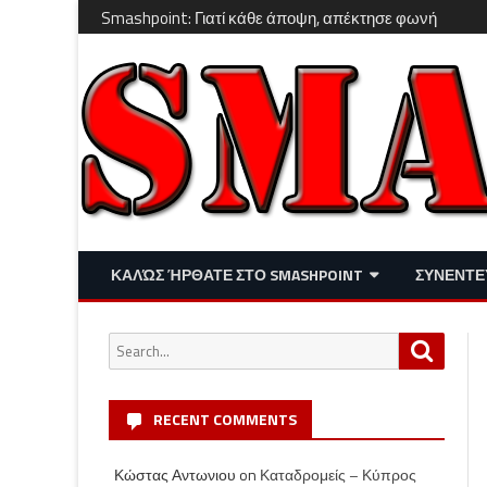
Smashpoint: Γιατί κάθε άποψη, απέκτησε φωνή
ΚΑΛΏΣ ΉΡΘΑΤΕ ΣΤΟ SMASHPOINT
ΣΥΝΕΝΤΕ
ΕΠΙΚΑΙΡΌΤΗΤΑ
ΑΠΌΨΕΙΣ
Search
Search
ΔΙΑΣΚΈΔΑΣΗ – LIFESTYLE
for:
RECENT COMMENTS
Κώστας Αντωνιου
on
Καταδρομείς – Κύπρος