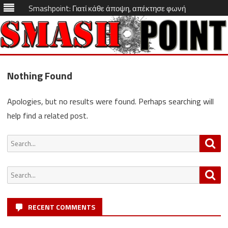
Smashpoint: Γιατί κάθε άποψη, απέκτησε φωνή
Skip
to
Nothing Found
content
Apologies, but no results were found. Perhaps searching will
help find a related post.
Search
Sea
for:
Search
Sea
for:
RECENT COMMENTS