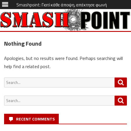
Smashpoint: Γιατί κάθε άποψη, απέκτησε φωνή
Skip
to
Nothing Found
content
Apologies, but no results were found. Perhaps searching will
help find a related post.
Search
Sea
for:
Search
Sea
for:
RECENT COMMENTS