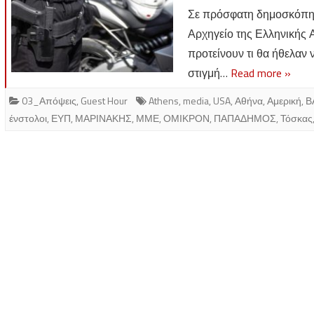
Σε πρόσφατη δημοσκόπη
Αρχηγείο της Ελληνικής 
προτείνουν τι θα ήθελαν 
στιγμή…
Read more »
03_Απόψεις
,
Guest Hour
Athens
,
media
,
USA
,
Αθήνα
,
Αμερική
,
Β
ένστολοι
,
ΕΥΠ
,
ΜΑΡΙΝΑΚΗΣ
,
ΜΜΕ
,
ΟΜΙΚΡΟΝ
,
ΠΑΠΑΔΗΜΟΣ
,
Τόσκας