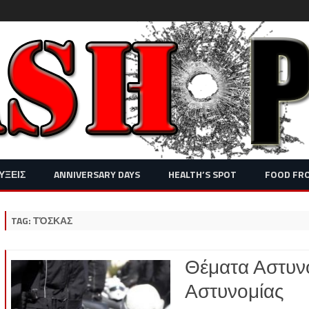
Skip
ΥΞΕΙΣ
ANNIVERSARY DAYS
HEALTH’S SPOT
FOOD FR
to
content
TAG:
ΤΌΣΚΑΣ
Θέματα Αστυνό
Αστυνομίας