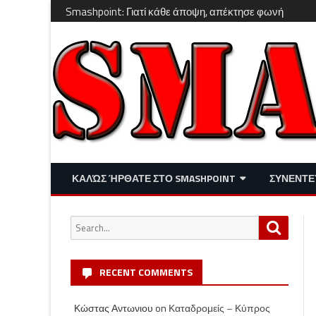
Smashpoint: Γιατί κάθε άποψη, απέκτησε φωνή
ΚΑΛΏΣ ΉΡΘΑΤΕ ΣΤΟ SMASHPOINT
ΣΥΝΕΝΤΕ
ΕΠΙΚΑΙΡΌΤΗΤΑ
ΑΠΌΨΕΙΣ
Search
Search
ΔΙΑΣΚΈΔΑΣΗ – LIFESTYLE
for:
RECENT COMMENTS
Κώστας Αντωνιου
on
Καταδρομείς – Κύπρος