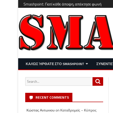
Smashpoint: Γιατί κάθε άποψη, απέκτησε φωνή
ΚΑΛΏΣ ΉΡΘΑΤΕ ΣΤΟ SMASHPOINT
ΣΥΝΕΝΤΕ
ΕΠΙΚΑΙΡΌΤΗΤΑ
ΑΠΌΨΕΙΣ
Search
Search
ΔΙΑΣΚΈΔΑΣΗ – LIFESTYLE
for:
RECENT COMMENTS
Κώστας Αντωνιου
on
Καταδρομείς – Κύπρος