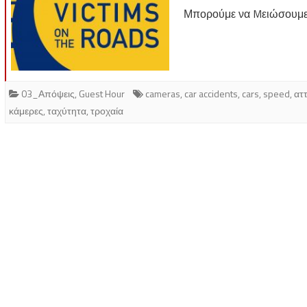
Μπορούμε να Mειώσουμε 
03_Απόψεις
,
Guest Hour
cameras
,
car accidents
,
cars
,
speed
,
ατ
κάμερες
,
ταχύτητα
,
τροχαία