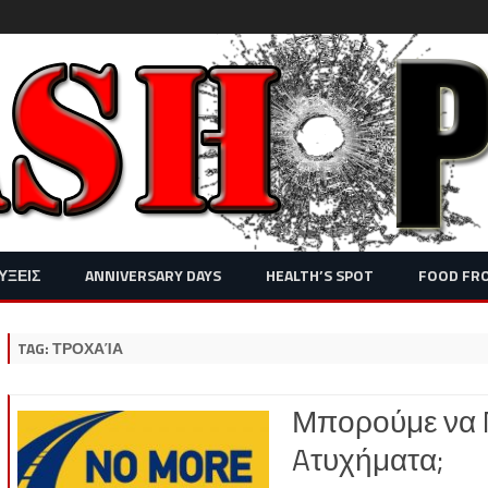
Skip
ΥΞΕΙΣ
ANNIVERSARY DAYS
HEALTH’S SPOT
FOOD FR
to
content
TAG:
ΤΡΟΧΑΊΑ
Μπορούμε να 
Aτυχήματα;