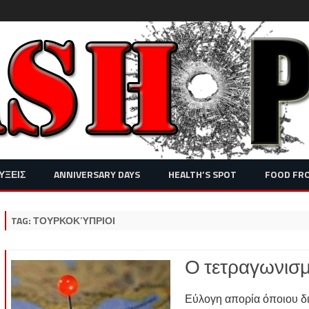
Skip
ΥΞΕΙΣ
ANNIVERSARY DAYS
HEALTH’S SPOT
FOOD FR
to
content
TAG:
ΤΟΥΡΚΟΚΎΠΡΙΟΙ
Ο τετραγωνισ
Εύλογη απορία όποιου δι