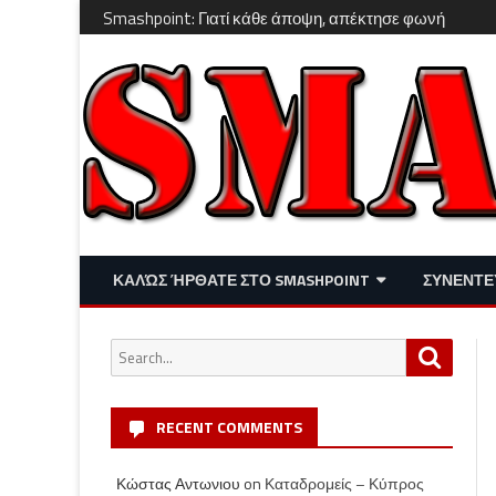
Smashpoint: Γιατί κάθε άποψη, απέκτησε φωνή
ΚΑΛΏΣ ΉΡΘΑΤΕ ΣΤΟ SMASHPOINT
ΣΥΝΕΝΤΕ
ΕΠΙΚΑΙΡΌΤΗΤΑ
ΑΠΌΨΕΙΣ
Search
Search
ΔΙΑΣΚΈΔΑΣΗ – LIFESTYLE
for:
RECENT COMMENTS
Κώστας Αντωνιου
on
Καταδρομείς – Κύπρος