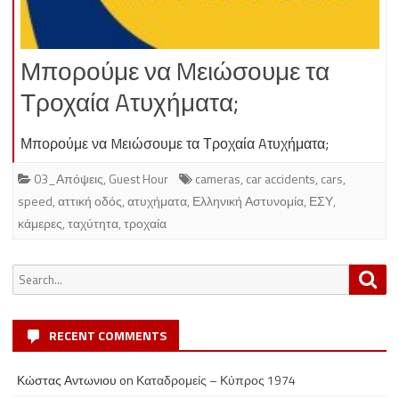
Μπορούμε να Mειώσουμε τα
Τροχαία Aτυχήματα;
Μπορούμε να Mειώσουμε τα Τροχαία Aτυχήματα;
03_Απόψεις
,
Guest Hour
cameras
,
car accidents
,
cars
,
speed
,
αττική οδός
,
ατυχήματα
,
Ελληνική Αστυνομία
,
ΕΣΥ
,
κάμερες
,
ταχύτητα
,
τροχαία
Search
Sea
for:
RECENT COMMENTS
Κώστας Αντωνιου
on
Καταδρομείς – Κύπρος 1974