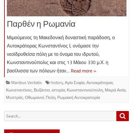
Παρθέν η Ρωμανία
Μιμούμενος τη Μακεδονική δυναστική παράδοση, ο
Αυτοκράτορας Κωνσταντίνος Ι, ονόμασε την
νεοϊδρυθείσα πόλη με το όνομα του ιδρυτού,
Κωνσταντινούπολις και στις 13 Μάιου 330 μ.Χ. η
βασίλισσα των πόλεων ήταν…
Read more »
Manibus Veritatis
history
,
Αγία Σοφία
,
Αυτοκράτορας
Κωνσταντίνος
,
Βυζάντιο
,
ιστορία
,
Κωνσταντινούπολη
,
Μικρά Ασία
,
Μυστράς
,
Οθωμανοί
,
Πολη
,
Ρωμαική Αυτοκρατορία
Search
Sea
for: