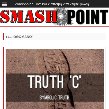
Smashpoint: Γιατί κάθε άποψη, απέκτησε φωνή
Skip
to
content
TAG:
ΟΘΩΜΑΝΟΊ