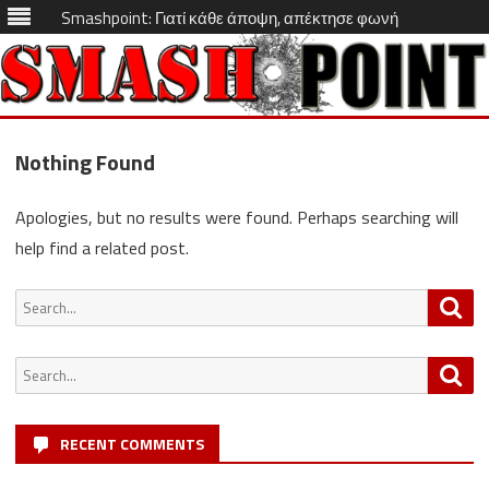
Smashpoint: Γιατί κάθε άποψη, απέκτησε φωνή
Skip
to
Nothing Found
content
Apologies, but no results were found. Perhaps searching will
help find a related post.
Search
Sea
for:
Search
Sea
for:
RECENT COMMENTS