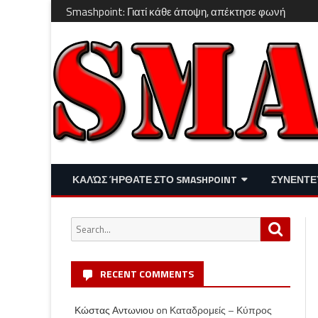
Smashpoint: Γιατί κάθε άποψη, απέκτησε φωνή
ΚΑΛΏΣ ΉΡΘΑΤΕ ΣΤΟ SMASHPOINT
ΣΥΝΕΝΤΕ
ΕΠΙΚΑΙΡΌΤΗΤΑ
ΑΠΌΨΕΙΣ
Search
Search
ΔΙΑΣΚΈΔΑΣΗ – LIFESTYLE
for:
RECENT COMMENTS
Κώστας Αντωνιου
on
Καταδρομείς – Κύπρος