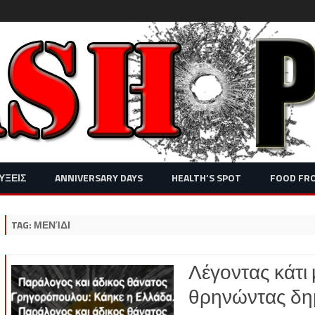
Skip
ΥΞΕΙΣ
ANNIVERSARY DAYS
HEALTH’S SPOT
FOOD FR
to
content
TAG:
ΜΕΝΊΔΙ
Λέγοντας κάτι 
θρηνώντας δημ