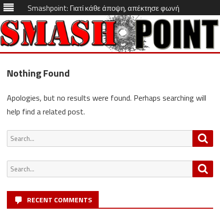
Smashpoint: Γιατί κάθε άποψη, απέκτησε φωνή
Skip
to
Nothing Found
content
Apologies, but no results were found. Perhaps searching will
help find a related post.
Search
Sea
for:
Search
Sea
for:
RECENT COMMENTS