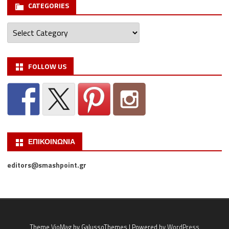
CATEGORIES
Categories
FOLLOW US
ΕΠΙΚΟΙΝΩΝΙΑ
editors@smashpoint.gr
Theme
VioMag
by GalussoThemes | Powered by
WordPress