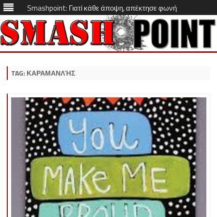
Smashpoint: Γιατί κάθε άποψη, απέκτησε φωνή
Skip
to
content
TAG:
ΚΑΡΑΜΑΝΛΉΣ