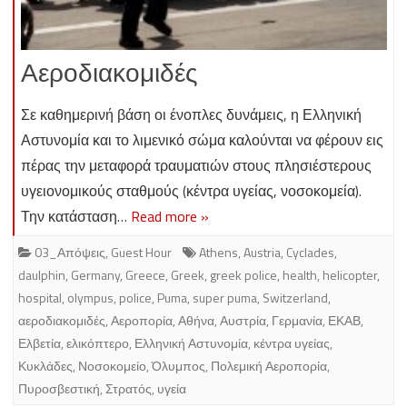
Αεροδιακομιδές
Σε καθημερινή βάση οι ένοπλες δυνάμεις, η Ελληνική
Αστυνομία και το λιμενικό σώμα καλούνται να φέρουν εις
πέρας την μεταφορά τραυματιών στους πλησιέστερους
υγειονομικούς σταθμούς (κέντρα υγείας, νοσοκομεία).
Την κατάσταση…
Read more »
03_Απόψεις
,
Guest Hour
Athens
,
Austria
,
Cyclades
,
daulphin
,
Germany
,
Greece
,
Greek
,
greek police
,
health
,
helicopter
,
hospital
,
olympus
,
police
,
Puma
,
super puma
,
Switzerland
,
αεροδιακομιδές
,
Αεροπορία
,
Αθήνα
,
Αυστρία
,
Γερμανία
,
ΕΚΑΒ
,
Ελβετία
,
ελικόπτερο
,
Ελληνική Αστυνομία
,
κέντρα υγείας
,
Κυκλάδες
,
Νοσοκομείο
,
Όλυμπος
,
Πολεμική Αεροπορία
,
Πυροσβεστική
,
Στρατός
,
υγεία