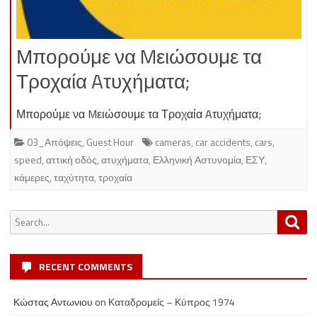
Μπορούμε να Mειώσουμε τα
Τροχαία Aτυχήματα;
Μπορούμε να Mειώσουμε τα Τροχαία Aτυχήματα;
03_Απόψεις
,
Guest Hour
cameras
,
car accidents
,
cars
,
speed
,
αττική οδός
,
ατυχήματα
,
Ελληνική Αστυνομία
,
ΕΣΥ
,
κάμερες
,
ταχύτητα
,
τροχαία
Search
Sea
for:
RECENT COMMENTS
Κώστας Αντωνιου
on
Καταδρομείς – Κύπρος 1974