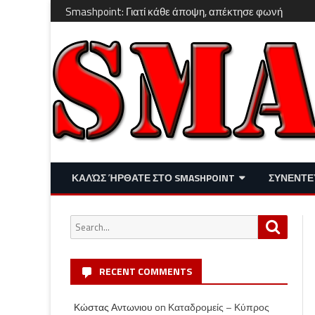
Smashpoint: Γιατί κάθε άποψη, απέκτησε φωνή
ΚΑΛΏΣ ΉΡΘΑΤΕ ΣΤΟ SMASHPOINT
ΣΥΝΕΝΤΕ
ΕΠΙΚΑΙΡΌΤΗΤΑ
ΑΠΌΨΕΙΣ
Search
Search
ΔΙΑΣΚΈΔΑΣΗ – LIFESTYLE
for:
RECENT COMMENTS
Κώστας Αντωνιου
on
Καταδρομείς – Κύπρος