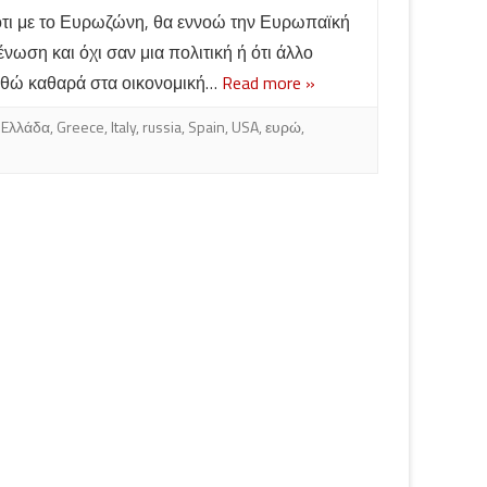
τι με το Ευρωζώνη, θα εννοώ την Ευρωπαϊκή
ωση και όχι σαν μια πολιτική ή ότι άλλο
ρθώ καθαρά στα οικονομική…
Read more »
,
Eλλάδα
,
Greece
,
Italy
,
russia
,
Spain
,
USA
,
ευρώ
,