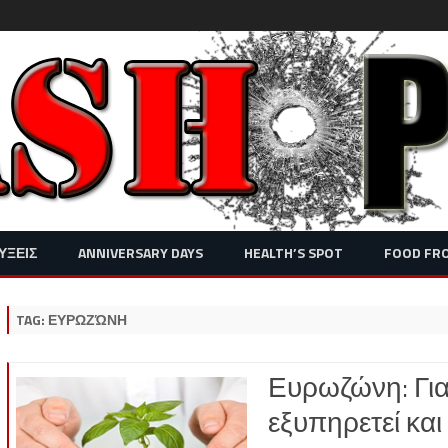
Skip
ΥΞΕΙΣ
ANNIVERSARY DAYS
HEALTH’S SPOT
FOOD FR
to
content
TAG:
ΕΥΡΩΖΏΝΗ
Ευρωζώνη: Γιατ
εξυπηρετεί και