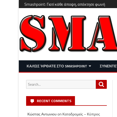
Smashpoint: Γιατί κάθε άποψη, απέκτησε φωνή
ΚΑΛΏΣ ΉΡΘΑΤΕ ΣΤΟ SMASHPOINT
ΣΥΝΕΝΤΕ
ΕΠΙΚΑΙΡΌΤΗΤΑ
ΑΠΌΨΕΙΣ
Search
Search
ΔΙΑΣΚΈΔΑΣΗ – LIFESTYLE
for:
RECENT COMMENTS
Κώστας Αντωνιου
on
Καταδρομείς – Κύπρος