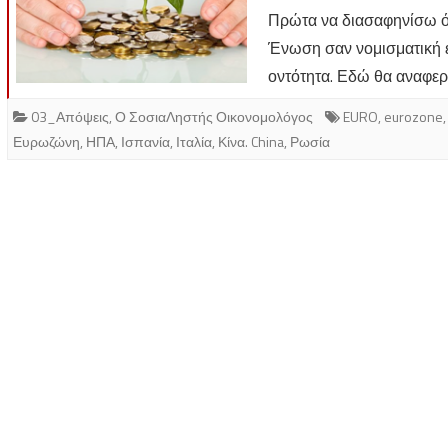
Πρώτα να διασαφηνίσω ό
Ένωση σαν νομισματική έν
οντότητα. Εδώ θα αναφε
03_Απόψεις
,
Ο ΣοσιαΛηστής Οικονομολόγος
EURO
,
eurozone
Ευρωζώνη
,
ΗΠΑ
,
Ισπανία
,
Ιταλία
,
Κίνα. China
,
Ρωσία